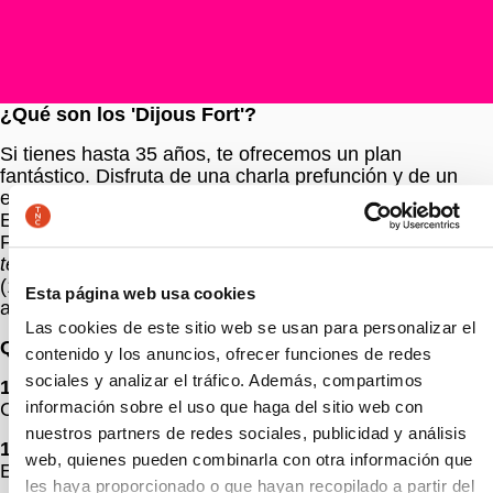
¿Qué son los 'Dijous Fort'?
Si tienes hasta 35 años, te ofrecemos un plan
fantástico. Disfruta de una charla prefunción y de un
espectáculo en la Sala Gran por solo 12 €.
Esta temporada te proponemos tres 'Dijous
Fort':
L'hostal de les tres Càmelies
(03/12/26),
La
tercera fuga
(04/02/27) y
La Mare Coratge i els seus fills
(13/05/27). ¡Ven al 'Dijous Fort'! Te acercamos el teatro
Esta página web usa cookies
a tu manera.
Las cookies de este sitio web se usan para personalizar el
Qué encontrarás:
contenido y los anuncios, ofrecer funciones de redes
sociales y analizar el tráfico. Además, compartimos
18.15 h
información sobre el uso que haga del sitio web con
Charla y bebida en el vestíbulo superior
nuestros partners de redes sociales, publicidad y análisis
19h
web, quienes pueden combinarla con otra información que
Espectáculo en la Sala Gran
les haya proporcionado o que hayan recopilado a partir del