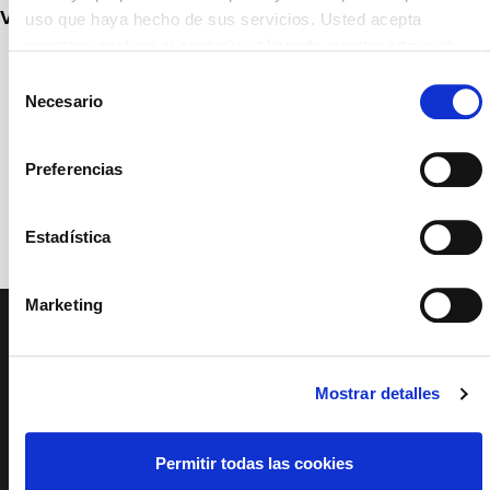
Venta de entradas a partir del 4 de junio
uso que haya hecho de sus servicios. Usted acepta
nuestras cookies si continúa utilizando nuestro sitio web.
Selección
Necesario
de
consentimiento
Preferencias
Estadística
Marketing
PAGE FOOTER
Mostrar detalles
SERVICIO
EDUCATIVO Y
SOCIAL
ACCESIBILIDAD
PATROCINIOS Y
MECENAZGO
Permitir todas las cookies
TRANSPARENCIA
SISTEMA INTERNO