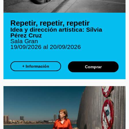
Repetir, repetir, repetir
Idea y dirección artística: Sílvia
Pérez Cruz
Sala Gran
19/09/2026 al 20/09/2026
+ Información
Comprar