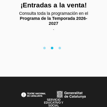
¡Entradas a la venta!
¡
evo
Consulta toda la programación en el
r de
Programa de la Temporada 2026-
Vol
2027
m
.
1
2
3
PAGE FOOTER
SERVICIO
EDUCATIVO Y
SOCIAL