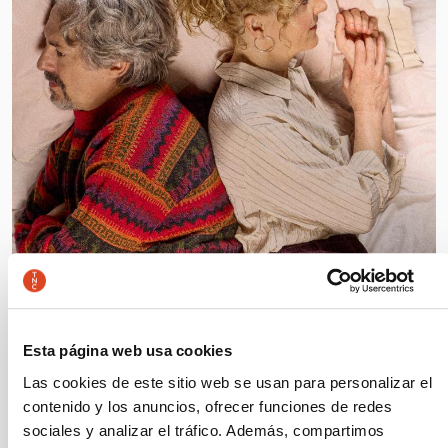
Esta página web usa cookies
La última noche con mi
Las cookies de este sitio web se usan para personalizar el
hermano
contenido y los anuncios, ofrecer funciones de redes
Autoría y dirección: Alfredo Sanzol
Sala Gran
sociales y analizar el tráfico. Además, compartimos