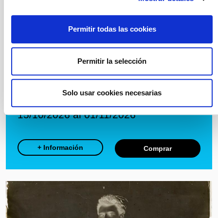
Permitir todas las cookies
Permitir la selección
Gota
Txema Muñoz
Solo usar cookies necesarias
Direcció: Leandre Ribera
Jardines de Sala Tallers
15/10/2026 al 01/11/2026
+ Información
Comprar