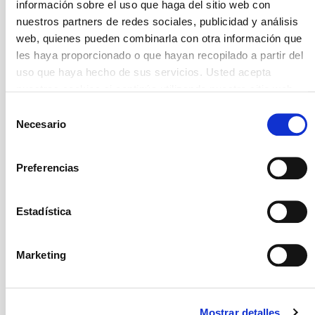
15/10/2026 al 01/11/2026
información sobre el uso que haga del sitio web con
nuestros partners de redes sociales, publicidad y análisis
web, quienes pueden combinarla con otra información que
+ Información
Comprar
les haya proporcionado o que hayan recopilado a partir del
uso que haya hecho de sus servicios. Usted acepta
nuestras cookies si continúa utilizando nuestro sitio web.
Selección
Necesario
de
consentimiento
Premio Max
Preferencias
Estadística
Marketing
Mostrar detalles