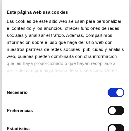
Con
Songe
, recibimos a la Académie Européenne
– Angers, una compañía experimental, multilingüe
Esta página web usa cookies
y de reciente creación, formada por jóvenes
actores europeos de diferentes orígenes y
Las cookies de este sitio web se usan para personalizar
disciplinas (actuación, escritura, dirección,
el contenido y los anuncios, ofrecer funciones de redes
performance, danza y circo), fruto de los múltiples
sociales y analizar el tráfico. Además, compartimos
castings que tuvieron lugar en diferentes teatros,
entre ellos el TNC.
información sobre el uso que haga del sitio web con
nuestros partners de redes sociales, publicidad y análisis
+ Texto del director
web, quienes pueden combinarla con otra información
que les haya proporcionado o que hayan recopilado a
partir del uso que haya hecho de sus servicios. Usted
Autoría
acepta nuestras cookies si continúa utilizando nuestro
sitio web.
A partir de
El sueño de una noche de verano
de
Selección
William Shakespeare y de
Comedia sin título
de
Necesario
de
Federico García Lorcaa
consentimiento
Nueva traducción al francés
Preferencias
Olivier Cadiot (publicada per P.O.L.)
Dirección y iluminación
Estadística