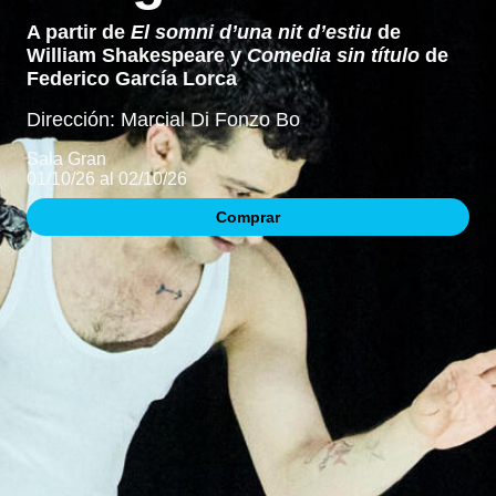
A partir de
El somni d’una nit d’estiu
de
William Shakespeare y
Comedia sin título
de
Federico García Lorca
Dirección: Marcial Di Fonzo Bo
Sala Gran
01/10/26 al 02/10/26
Comprar