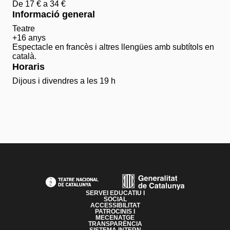
De 17 € a 34 €
Informació general
Teatre
+16 anys
Espectacle en francès i altres llengües amb subtítols en
català.
Horaris
Dijous i divendres a les 19 h
PAGE FOOTER
SERVEI EDUCATIU I
SOCIAL
ACCESSIBILITAT
PATROCINIS I
MECENATGE
TRANSPARÈNCIA