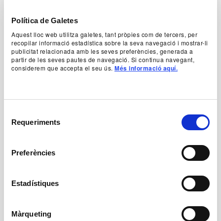
Angers, una companyia experimental, multilingüe
i de nova fornada, formada per joves actors
Política de Galetes
europeus de diferents orígens i disciplines
(actuació, escriptura, direcció, performance,
Aquest lloc web utilitza galetes, tant pròpies com de tercers, per
dansa i circ), fruit dels múltiples càstings que van
recopilar informació estadística sobre la seva navegació i mostrar-li
publicitat relacionada amb les seves preferències, generada a
tenir lloc a diferents teatres, entre els quals el
partir de les seves pautes de navegació. Si continua navegant,
TNC.
considerem que accepta el seu ús.
Més informació aquí.
+ Text del director
Selecció
Autoria
Requeriments
de
A partir d’
El somni d’una nit d’estiu
de William
consentiment
Shakespeare i
Comedia sin título
de Federico
Preferències
García Lorca
Nova traducció al francès
Olivier Cadiot (publicada per P.O.L.)
Estadístiques
Direcció i il·luminació
Màrqueting
Marcial Di Fonzo Bo