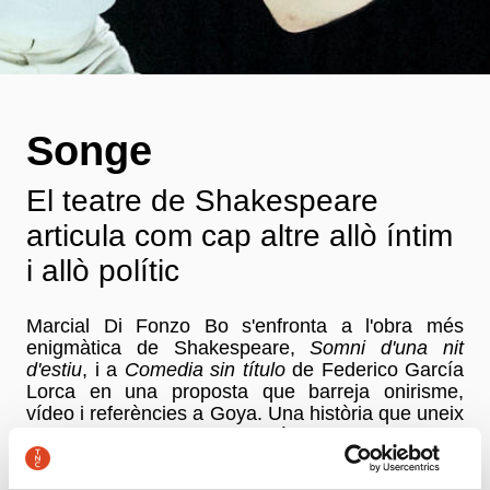
Songe
El teatre de Shakespeare
articula com cap altre allò íntim
i allò polític
Marcial Di Fonzo Bo s'enfronta a l'obra més
enigmàtica de Shakespeare,
Somni d'una nit
d'estiu
, i a
Comedia sin título
de Federico García
Lorca en una proposta que barreja onirisme,
vídeo i referències a Goya. Una història que uneix
dues parelles d'amants, només per separar-les.
Amb
Songe
, rebem l'Académie Européenne –