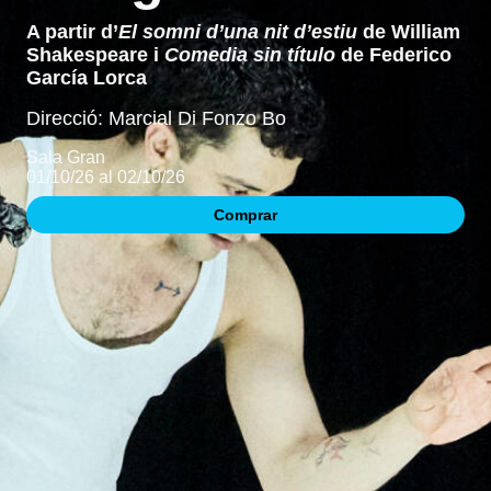
A partir d’
El somni d’una nit d’estiu
de William
Shakespeare i
Comedia sin título
de Federico
García Lorca
Direcció: Marcial Di Fonzo Bo
Sala Gran
01/10/26 al 02/10/26
Comprar