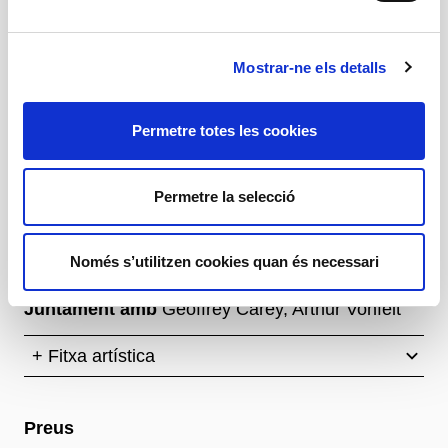
Col·laboració en la direcció i la dramatúrgia
Mostrar-ne els detalls
Marianne Ségol
Permetre totes les cookies
Amb l’Académie Européenne - Angers:
Olga
Abolina, Amada Bokesa, Manuela Beltrán
Permetre la selecció
Marulanda, Magí Coma Larrosa, Andro Crespo,
Julien Lewkowicz, Nathan Moreira, Miguel Peña
Novo, Dylan Poletti, Lucas Resende, Charles
Només s’utilitzen cookies quan és necessari
Tuyizere
Juntament amb
Geoffrey Carey, Arthur Vonfelt
+ Fitxa artística
Preus