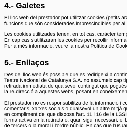
4.- Galetes
El lloc web del prestador pot utilitzar cookies (petits
funcions que són considerades imprescindibles per al co
Les cookies utilitzades tenen, en tot cas, caràcter temp
En cap cas s'utilitzaran les cookies per recollir inform
Per a més informació, veure la nostra
Política de Cook
5.- Enllaços
Des del lloc web és possible que es redirigeixi a cont
Teatre Nacional de Catalunya S.A. no assumeix cap tip
retirada immediata de qualsevol contingut que pogués co
la re-direcció a aquestes webs, posant en coneixement
El prestador no es responsabilitza de la informació i 
comentaris, xarxes socials o qualsevol un altre mitjà 
en compliment del que disposa l'art. 11 i 16 de la LSSIC
forma activa en la retirada o, quan sigui necessari, el 
de tercers o la moral i l'ordre públic. En cas que l'usu