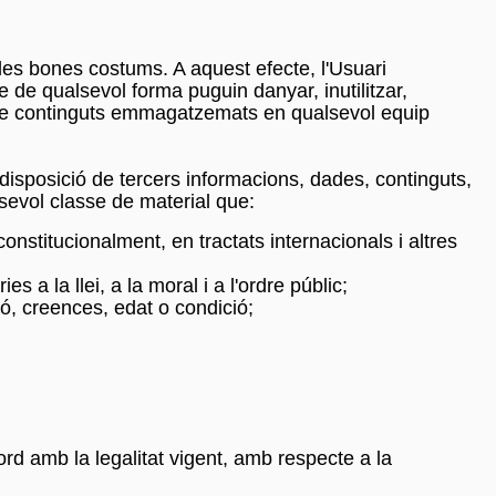
a les bones costums. A aquest efecte, l'Usuari
que de qualsevol forma puguin danyar, inutilitzar,
se de continguts emmagatzemats en qualsevol equip
a disposició de tercers informacions, dades, continguts,
lsevol classe de material que:
onstitucionalment, en tractats internacionals i altres
s a la llei, a la moral i a l'ordre públic;
ió, creences, edat o condició;
ord amb la legalitat vigent, amb respecte a la