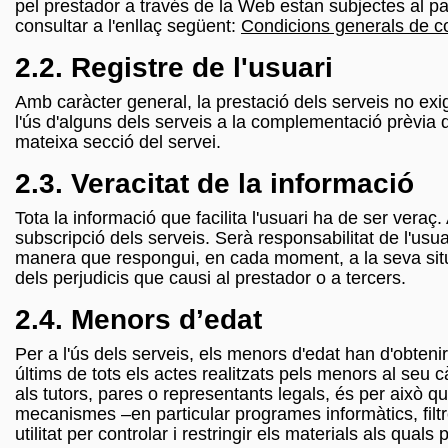
pel prestador a través de la Web estan subjectes al 
consultar a l'enllaç següent:
Condicions generals de c
2.2. Registre de l'usuari
Amb caràcter general, la prestació dels serveis no exig
l'ús d'alguns dels serveis a la complementació prèvia 
mateixa secció del servei.
2.3. Veracitat de la informació
Tota la informació que facilita l'usuari ha de ser veraç
subscripció dels serveis. Serà responsabilitat de l'us
manera que respongui, en cada moment, a la seva situaci
dels perjudicis que causi al prestador o a tercers.
2.4. Menors d’edat
Per a l'ús dels serveis, els menors d'edat han d'obten
últims de tots els actes realitzats pels menors al seu
als tutors, pares o representants legals, és per això q
mecanismes –en particular programes informàtics, filtres
utilitat per controlar i restringir els materials als qua