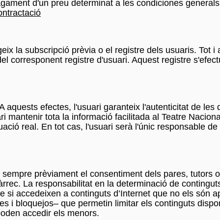
pagament d'un preu determinat a les condiciones general
ontractació
eix la subscripció prèvia o el registre dels usuaris. Tot 
del corresponent registre d'usuari. Aquest registre s'ef
. A aquests efectes, l'usuari garanteix l'autenticitat de l
uari mantenir tota la informació facilitada al Teatre Nac
ó real. En tot cas, l'usuari serà l'únic responsable de l
ir sempre prèviament el consentiment dels pares, tutors 
 càrrec. La responsabilitat en la determinació de conting
ue si accedeixen a continguts d’Internet que no els són a
 i bloquejos– que permetin limitar els continguts disponibl
ls poden accedir els menors.