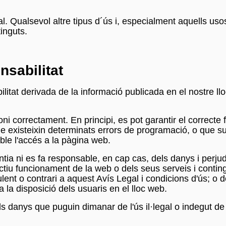
al. Qualsevol altre tipus d´ús i, especialment aquells us
tinguts.
nsabilitat
ilitat derivada de la informació publicada en el nostre 
i correctament. En principi, es pot garantir el correcte 
que existeixin determinats errors de programació, o que s
le l'accés a la pàgina web.
ia ni es fa responsable, en cap cas, dels danys i perjud
fectiu funcionament de la web o dels seus serveis i contin
lent o contrari a aquest Avís Legal i condicions d'ús; o de la 
 a la disposició dels usuaris en el lloc web.
s danys que puguin dimanar de l'ús il·legal o indegut de