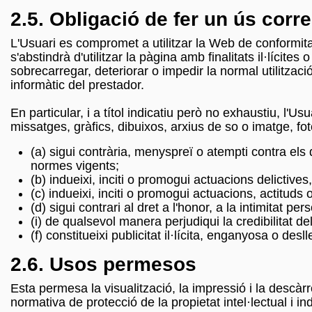
2.5. Obligació de fer un ús corr
L'Usuari es compromet a utilitzar la Web de conformitat
s'abstindrà d'utilitzar la pàgina amb finalitats il·lícite
sobrecarregar, deteriorar o impedir la normal utilitza
informàtic del prestador.
En particular, i a títol indicatiu però no exhaustiu, l
missatges, gràfics, dibuixos, arxius de so o imatge, fo
(a) sigui contrària, menyspreï o atempti contra els 
normes vigents;
(b) indueixi, inciti o promogui actuacions delictives,
(c) indueixi, inciti o promogui actuacions, actituds
(d) sigui contrari al dret a l'honor, a la intimitat p
(i) de qualsevol manera perjudiqui la credibilitat de
(f) constitueixi publicitat il·lícita, enganyosa o deslle
2.6. Usos permesos
Esta permesa la visualització, la impressió i la descàr
normativa de protecció de la propietat intel·lectual i i