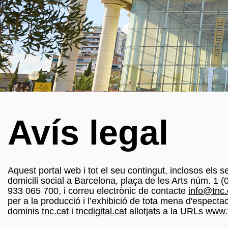
Avís legal
Aquest portal web i tot el seu contingut, inclosos el
domicili social a Barcelona, plaça de les Arts núm. 1 
933 065 700, i correu electrònic de contacte
info@tnc.
per a la producció i l’exhibició de tota mena d'especta
dominis
tnc.cat
i
tncdigital.cat
allotjats a la URLs
www.t