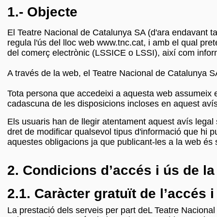
1.- Objecte
El Teatre Nacional de Catalunya SA (d'ara endavant t
regula l'ús del lloc web www.tnc.cat, i amb el qual pre
del comerç electrònic (LSSICE o LSSI), així com inform
A través de la web, el Teatre Nacional de Catalunya SA fa
Tota persona que accedeixi a aquesta web assumeix el p
cadascuna de les disposicions incloses en aquest avís l
Els usuaris han de llegir atentament aquest avís legal
dret de modificar qualsevol tipus d'informació que hi 
aquestes obligacions ja que publicant-les a la web és s
2. Condicions d’accés i ús de l
2.1. Caràcter gratuït de l’accés 
La prestació dels serveis per part deL Teatre Nacional 