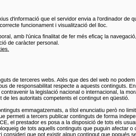
 arxius d'informació que el servidor envia a l'ordinador d
rrecte funcionament i visualització del lloc.
oral, amb l'única finalitat de fer més eficaç la navegació
ació de caràcter personal.
ies.
inguts de terceres webs. Atès que des del web no podem c
us de responsabilitat respecte a aquests continguts. En 
ntravenir la legislació nacional o internacional, la mora
 de les autoritats competents el contingut en qüestió.
continguts emmagatzemats, a títol enunciatiu però no limi
que permeti a tercers publicar continguts de forma indepe
E, el prestador es posa a la disposició de tots els usuari
bloqueig de tots aquells continguts que puguin afectar o c
ari consideri que pot existir algun contingut que pogués s