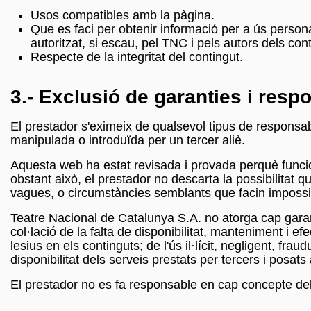
Usos compatibles amb la pàgina.
Que es faci per obtenir informació per a ús person
autoritzat, si escau, pel TNC i pels autors dels con
Respecte de la integritat del contingut.
3.- Exclusió de garanties i respo
El prestador s'eximeix de qualsevol tipus de responsab
manipulada o introduïda per un tercer aliè.
Aquesta web ha estat revisada i provada perquè funcion
obstant això, el prestador no descarta la possibilitat 
vagues, o circumstàncies semblants que facin impossib
Teatre Nacional de Catalunya S.A. no atorga cap garant
col·lació de la falta de disponibilitat, manteniment i e
lesius en els continguts; de l'ús il·lícit, negligent, fraudu
disponibilitat dels serveis prestats per tercers i posats
El prestador no es fa responsable en cap concepte del