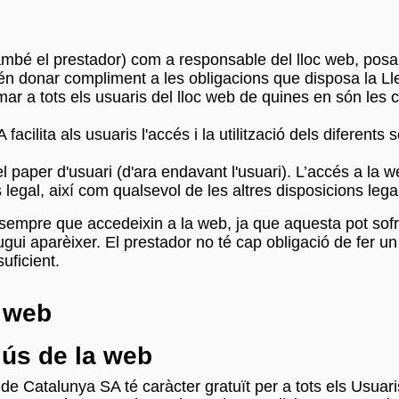
ambé el prestador) com a responsable del lloc web, posa
tén donar compliment a les obligacions que disposa la Lle
ar a tots els usuaris del lloc web de quines en són les c
cilita als usuaris l'accés i la utilització dels diferents 
aper d'usuari (d'ara endavant l'usuari). L’accés a la web
egal, així com qualsevol de les altres disposicions lega
 sempre que accedeixin a la web, ja que aquesta pot sofr
pugui aparèixer. El prestador no té cap obligació de fer 
uficient.
a web
i ús de la web
de Catalunya SA té caràcter gratuït per a tots els Usuari