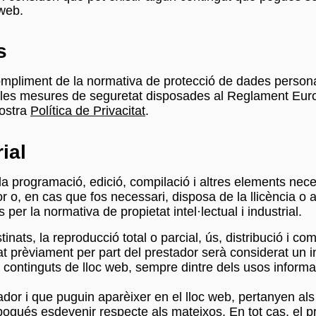
 web.
s
liment de la normativa de protecció de dades personals
 les mesures de seguretat disposades al Reglament Eur
nostra
Política de Privacitat
.
rial
iu la programació, edició, compilació i altres elements ne
dor o, en cas que fos necessari, disposa de la llicència o 
er la normativa de propietat intel·lectual i industrial.
inats, la reproducció total o parcial, ús, distribució i co
at prèviament per part del prestador serà considerat un i
 dels continguts de lloc web, sempre dintre dels usos info
stador i que puguin aparèixer en el lloc web, pertanyen als
ogués esdevenir respecte als mateixos. En tot cas, el pr