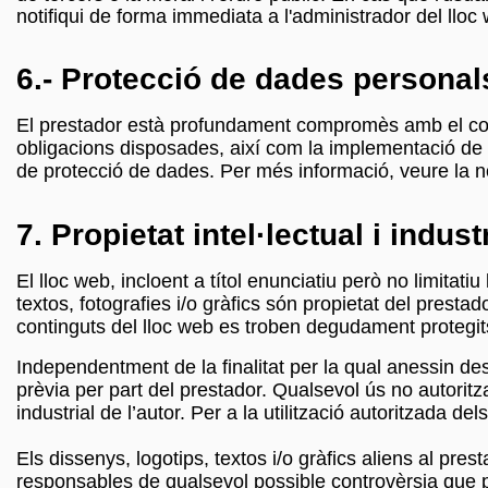
notifiqui de forma immediata a l'administrador del lloc
6.- Protecció de dades personal
El prestador està profundament compromès amb el comp
obligacions disposades, així com la implementació de
de protecció de dades. Per més informació, veure la 
7. Propietat intel·lectual i indust
El lloc web, incloent a títol enunciatiu però no limitat
textos, fotografies i/o gràfics són propietat del presta
continguts del lloc web es troben degudament protegits p
Independentment de la finalitat per la qual anessin dest
prèvia per part del prestador. Qualsevol ús no autoritz
industrial de l’autor. Per a la utilització autoritzada
Els dissenys, logotips, textos i/o gràfics aliens al pre
responsables de qualsevol possible controvèrsia que p