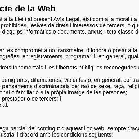
ecte de la Web
 a la Llei i al present Avís Legal, així com a la moral i 
s o prohibides, lesives de drets i interessos de tercers, o 
ció d'equips informàtics o documents, arxius i tota clas
'Usuari es compromet a no transmetre, difondre o posar a l
tografies, enregistraments, programari i, en general, qua
drets fonamentals i les llibertats públiques reconegudes c
 denigrants, difamatòries, violentes o, en general, contràrie
 o pensaments discriminatoris per raó de sexe, raça, relig
ersonal o familiar o a la pròpia imatge de les persones;
l prestador o de tercers; i
ial.
rega parcial del contingut d’aquest lloc web, sempre d’ac
ndustrial i d’acord amb les condicions següents: