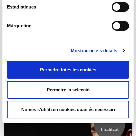
Estadístiques
Màrqueting
PROSTITUCIÓN
Funcions exhaurides
Mostrar-ne els detalls
Andrés Lima i Albert Boronat
02/12/2021 al 23/12/2021
Permetre totes les cookies
+ Informació
Comprar
Permetre la selecció
Només s’utilitzen cookies quan és necessari
Espectacle
finalitzat