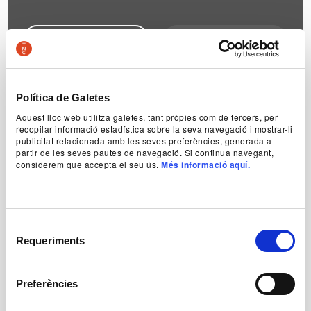
+ Informació
Comprar
Política de Galetes
Aquest lloc web utilitza galetes, tant pròpies com de tercers, per
Espectacle
recopilar informació estadística sobre la seva navegació i mostrar-li
publicitat relacionada amb les seves preferències, generada a
finalitzat
partir de les seves pautes de navegació. Si continua navegant,
considerem que accepta el seu ús.
Més informació aquí.
Selecció
Requeriments
de
consentiment
Preferències