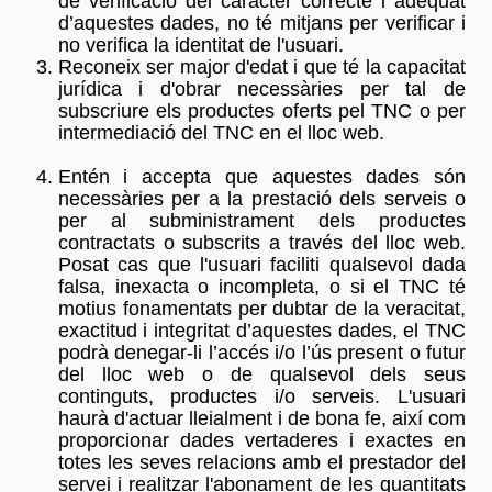
de verificació del caràcter correcte i adequat
d’aquestes dades, no té mitjans per verificar i
no verifica la identitat de l'usuari.
Reconeix ser major d'edat i que té la capacitat
jurídica i d'obrar necessàries per tal de
subscriure els productes oferts pel TNC o per
intermediació del TNC en el lloc web.
Entén i accepta que aquestes dades són
necessàries per a la prestació dels serveis o
per al subministrament dels productes
contractats o subscrits a través del lloc web.
Posat cas que l'usuari faciliti qualsevol dada
falsa, inexacta o incompleta, o si el TNC té
motius fonamentats per dubtar de la veracitat,
exactitud i integritat d’aquestes dades, el TNC
podrà denegar-li l’accés i/o l’ús present o futur
del lloc web o de qualsevol dels seus
continguts, productes i/o serveis. L'usuari
haurà d'actuar lleialment i de bona fe, així com
proporcionar dades vertaderes i exactes en
totes les seves relacions amb el prestador del
servei i realitzar l'abonament de les quantitats