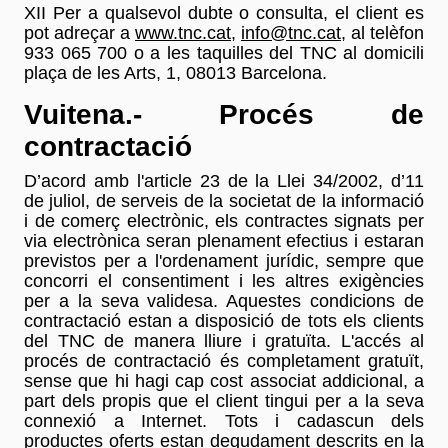
XII Per a qualsevol dubte o consulta, el client es
pot adreçar a
www.tnc.cat
,
info@tnc.cat
, al telèfon
933 065 700 o a les taquilles del TNC al domicili
plaça de les Arts, 1, 08013 Barcelona.
Vuitena.- Procés de
contractació
D’acord amb l'article 23 de la Llei 34/2002, d’11
de juliol, de serveis de la societat de la informació
i de comerç electrònic, els contractes signats per
via electrònica seran plenament efectius i estaran
previstos per a l'ordenament jurídic, sempre que
concorri el consentiment i les altres exigències
per a la seva validesa. Aquestes condicions de
contractació estan a disposició de tots els clients
del TNC de manera lliure i gratuïta. L'accés al
procés de contractació és completament gratuït,
sense que hi hagi cap cost associat addicional, a
part dels propis que el client tingui per a la seva
connexió a Internet. Tots i cadascun dels
productes oferts estan degudament descrits en la