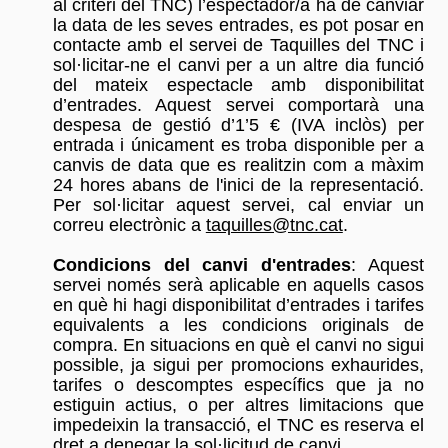
al criteri del TNC) l’espectador/a ha de canviar
la data de les seves entrades, es pot posar en
contacte amb el servei de Taquilles del TNC i
sol·licitar-ne el canvi per a un altre dia funció
del mateix espectacle amb disponibilitat
d’entrades. Aquest servei comportarà una
despesa de gestió d’1’5 € (IVA inclòs) per
entrada i únicament es troba disponible per a
canvis de data que es realitzin com a màxim
24 hores abans de l'inici de la representació.
Per sol·licitar aquest servei, cal enviar un
correu electrònic a
taquilles@tnc.cat
.
Condicions del canvi d'entrades
: Aquest
servei només serà aplicable en aquells casos
en què hi hagi disponibilitat d’entrades i tarifes
equivalents a les condicions originals de
compra. En situacions en què el canvi no sigui
possible, ja sigui per promocions exhaurides,
tarifes o descomptes específics que ja no
estiguin actius, o per altres limitacions que
impedeixin la transacció, el TNC es reserva el
dret a denegar la sol·licitud de canvi.