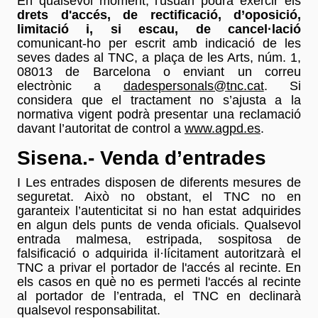
En qualsevol moment, l'usuari podrà exercir els
drets d'accés, de rectificació, d’oposició,
limitació i, si escau, de cancel·lació
comunicant-ho per escrit amb indicació de les
seves dades al TNC, a plaça de les Arts, núm. 1,
08013 de Barcelona o enviant un correu
electrònic a
dadespersonals@tnc.cat
. Si
considera que el tractament no s’ajusta a la
normativa vigent podrà presentar una reclamació
davant l’autoritat de control a
www.agpd.es
.
Sisena.- Venda d’entrades
I Les entrades disposen de diferents mesures de
seguretat. Això no obstant, el TNC no en
garanteix l’autenticitat si no han estat adquirides
en algun dels punts de venda oficials. Qualsevol
entrada malmesa, estripada, sospitosa de
falsificació o adquirida il·lícitament autoritzarà el
TNC a privar el portador de l'accés al recinte. En
els casos en què no es permeti l'accés al recinte
al portador de l’entrada, el TNC en declinarà
qualsevol responsabilitat.