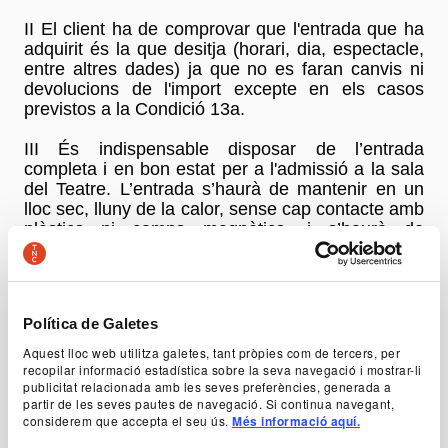
II El client ha de comprovar que l'entrada que ha
adquirit és la que desitja (horari, dia, espectacle,
entre altres dades) ja que no es faran canvis ni
devolucions de l'import excepte en els casos
previstos a la Condició 13a.
III És indispensable disposar de l’entrada
completa i en bon estat per a l'admissió a la sala
del Teatre. L’entrada s’haurà de mantenir en un
lloc sec, lluny de la calor, sense cap contacte amb
plàstics ni camps magnètics, i s’haurà de
conservar fins a la sortida del recinte.
Setena.- Prestació del servei
Política de Galetes
I si les circumstàncies ho exigeixen, el TNC es
reserva el dret de modificar les dates, els horaris,
Aquest lloc web utilitza galetes, tant pròpies com de tercers, per
els programes o els intèrprets anunciats, així com
recopilar informació estadística sobre la seva navegació i mostrar-li
de decretar la suspensió de l'espectacle. Sens
publicitat relacionada amb les seves preferències, generada a
partir de les seves pautes de navegació. Si continua navegant,
perjudici dels casos previstos a la Condició 13a
considerem que accepta el seu ús.
Més informació aquí.
següent, una vegada adquirida l'entrada, no es
podrà canviar ni retornar-ne l'import, excepte per