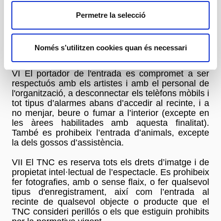
V Es prohibeix l'entrada al recinte a menors de 18
Permetre la selecció
anys sense que aquests vagin acompanyats per
persones majors d'edat. El TNC informarà dels
espectacles prohibits a menors d'edat així com de
Només s’utilitzen cookies quan és necessari
les edats recomanades dels espectacles.
VI El portador de l'entrada es compromet a ser
respectuós amb els artistes i amb el personal de
l'organització, a desconnectar els telèfons mòbils i
tot tipus d’alarmes abans d’accedir al recinte, i a
no menjar, beure o fumar a l’interior (excepte en
les àrees habilitades amb aquesta finalitat).
També es prohibeix l’entrada d’animals, excepte
la dels gossos d’assistència.
VII El TNC es reserva tots els drets d’imatge i de
propietat intel·lectual de l’espectacle. Es prohibeix
fer fotografies, amb o sense flaix, o fer qualsevol
tipus d'enregistrament, així com l’entrada al
recinte de qualsevol objecte o producte que el
TNC consideri perillós o els que estiguin prohibits