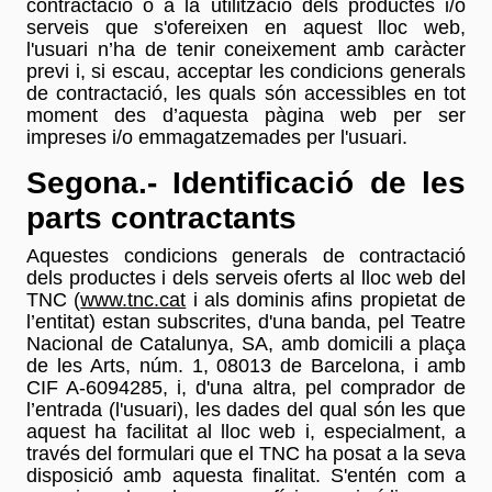
contractació o a la utilització dels productes i/o
serveis que s'ofereixen en aquest lloc web,
l'usuari n’ha de tenir coneixement amb caràcter
previ i, si escau, acceptar les condicions generals
de contractació, les quals són accessibles en tot
moment des d’aquesta pàgina web per ser
impreses i/o emmagatzemades per l'usuari.
Segona.- Identificació de les
parts contractants
Aquestes condicions generals de contractació
dels productes i dels serveis oferts al lloc web del
TNC (
www.tnc.cat
i als dominis afins propietat de
l’entitat) estan subscrites, d'una banda, pel Teatre
Nacional de Catalunya, SA, amb domicili a plaça
de les Arts, núm. 1, 08013 de Barcelona, i amb
CIF A-6094285, i, d'una altra, pel comprador de
l’entrada (l'usuari), les dades del qual són les que
aquest ha facilitat al lloc web i, especialment, a
través del formulari que el TNC ha posat a la seva
disposició amb aquesta finalitat. S'entén com a