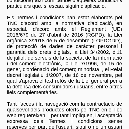
condicions) així com també d’aquelles condicions
particulars que, si escau, siguin d'aplicació.
Els Termes i condicions han estat elaborats pel
TNC d’acord amb la normativa d'aplicació, en
especial, d'acord amb: el Reglament (UE)
2016/679 de 27 d’abril de 2016 (RGPD), la Llei
orgànica 3/2018 de 5 de desembre (LOPDGDD),
de protecció de dades de caràcter personal i
garantia dels drets digitals, la Llei 34/2002, d’11
de juliol, de serveis de la societat de la informació
i del comerç electrònic, la Llei 7/1996, de 15 de
gener, d'ordenació del comerç minorista i, el Reial
decret legislatiu 1/2007, de 16 de novembre, pel
qual s'aprova el text refós de la Llei general per a
la defensa dels consumidors i usuaris, entre altres
lleis complementàries.
Tant l'accés i la navegació com la contractació de
qualsevol dels productes oferts pel TNC en el lloc
web requereixen, i per tant impliquen, l'acceptació
expressa dels Termes i condicions sense
reserves per part de l'usuari, sigui o no un usuari