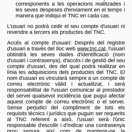
corresponents a les operacions realitzades i
les seves despeses d'enviament en el temps i
manera que indiqui el TNC en cada cas.
L'usuari no podrà cedir el seu compte d'usuari ni
revendre a tercers els productes del TNC.
Accés al compte d'usuari: Després del registre
d'usuari a través del lloc web
www.tnc.cat
, l'usuari
obtindrà les seves dades d'identificació (nom
d'usuari i contrasenya), d'accés i de gestió del seu
compte d'usuari, des del qual podrà realitzar en
línia les adquisicions dels productes del TNC. El
nom d'usuari es vincularà sempre a un compte de
correu electrònic vàlid i actualitzat, i serà
responsabilitat de l'usuari comunicar al prestador
del servei qualsevol incidència que pugui afectar
aquest compte de correu electrònic o el servei.
Sense perjudici del compliment de tots els
requisits tècnics i jurídics que puguin ser requerits
al TNC referent a això, l'usuari serà l'únic
responsable d'escollir i d’indicar una contrasenya
prou segura, així com de mantenir-ne la