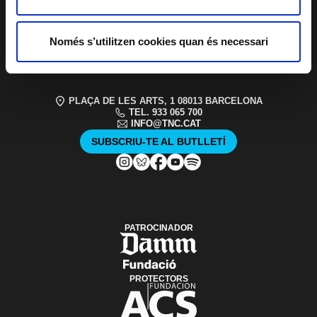
PATROCINIS I
MECENATGE
TRANSPARÈNCIA
SISTEMA INTERN
D'ALERTES DEL
Només s’utilitzen cookies quan és necessari
TNC
PLAÇA DE LES ARTS, 1 08013 BARCELONA
TEL. 933 065 700
INFO@TNC.CAT
SUBSCRIU-TE AL BUTLLETÍ
PATROCINADOR
PROTECTORS