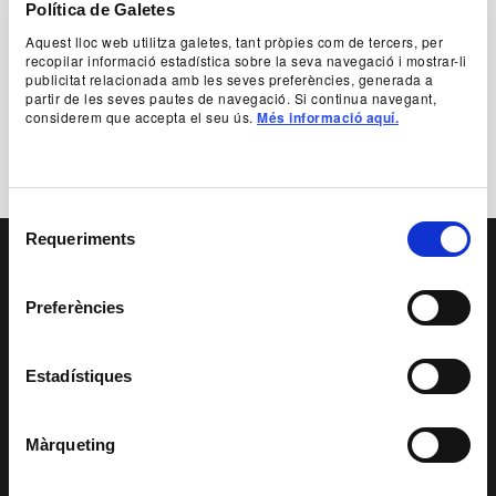
Política de Galetes
Material de premsa
Aquest lloc web utilitza galetes, tant pròpies com de tercers, per
Veure-ho tot
recopilar informació estadística sobre la seva navegació i mostrar-li
publicitat relacionada amb les seves preferències, generada a
partir de les seves pautes de navegació. Si continua navegant,
considerem que accepta el seu ús.
Més informació aquí.
Selecció
Requeriments
de
PAGE FOOTER
consentiment
Preferències
SERVEI EDUCATIU I
SOCIAL
ACCESSIBILITAT
PATROCINIS I
Estadístiques
MECENATGE
TRANSPARÈNCIA
SISTEMA INTERN
D'ALERTES DEL
TNC
Màrqueting