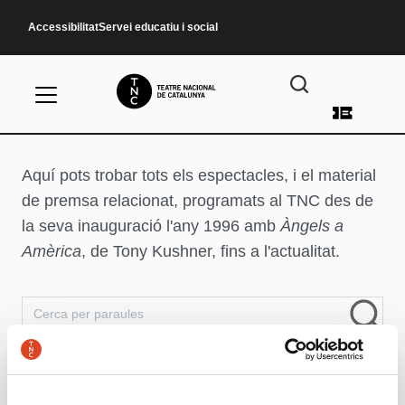
Vés al contingut
Accessibilitat
Servei educatiu i social
Aquí pots trobar tots els espectacles, i el material
de premsa relacionat, programats al TNC des de
la seva inauguració l'any 1996 amb
Àngels a
Amèrica
, de Tony Kushner, fins a l'actualitat.
Resultats de cerca
Cerca per paraules
Cerca per temporades
Espectacles