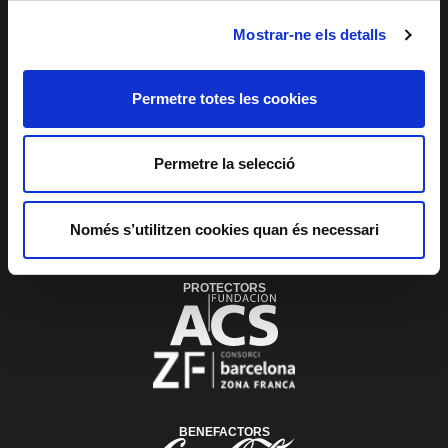
PLAÇA DE LES ARTS, 1 08013 BARCELONA
Mostrar-ne els detalls
TEL. 933 065 700
INFO@TNC.CAT
SUBSCRIU-TE AL
BUTLLETÍ
Permetre totes les cookies
Permetre la selecció
PATROCINADOR
Només s’utilitzen cookies quan és necessari
PROTECTORS
BENEFACTORS