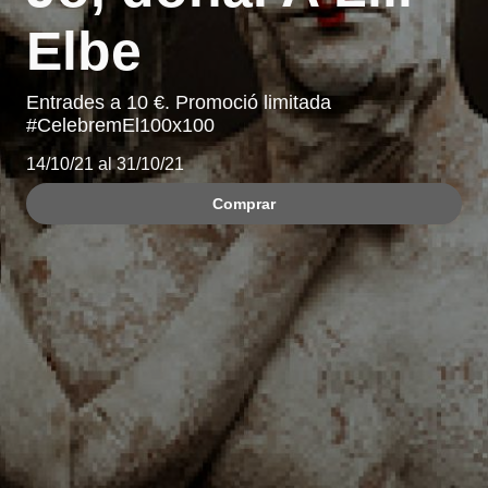
Elbe
Entrades a 10 €. Promoció limitada
#CelebremEl100x100
14/10/21 al 31/10/21
Comprar