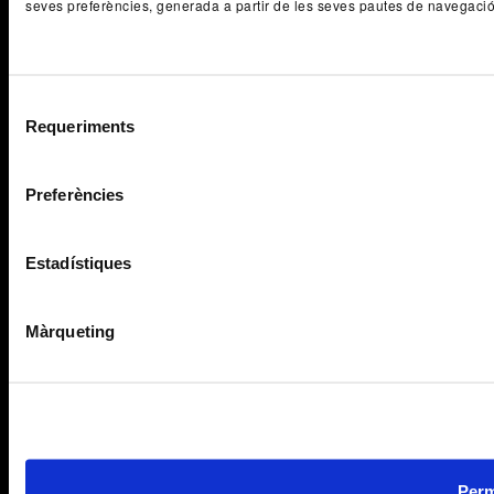
seves preferències, generada a partir de les seves pautes de navegaci
Selecció
Requeriments
de
consentiment
Preferències
Estadístiques
Màrqueting
Perm