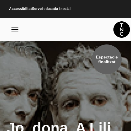
Vés al contingut
Accessibilitat
Servei educatiu i social
Espectacle
finalitzat
Jo, dona. A Lili