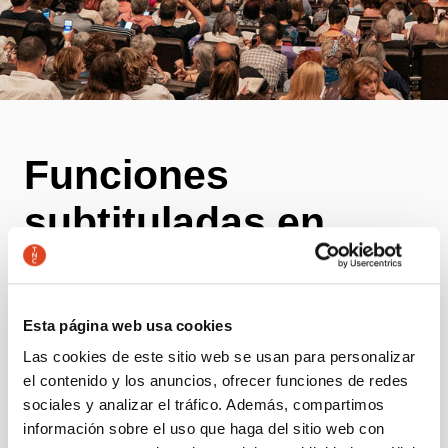
Funciones
subtituladas en
inglés
Esta página web usa cookies
La TNC ofrece algunas representaciones con
Las cookies de este sitio web se usan para personalizar
subtítulos en inglés para el público angloparlante.
el contenido y los anuncios, ofrecer funciones de redes
¡Una oportunidad única para disfrutar del teatro
sociales y analizar el tráfico. Además, compartimos
sin que el idioma sea una barrera!
información sobre el uso que haga del sitio web con
Para garantizar una lectura fácil y cómoda, los