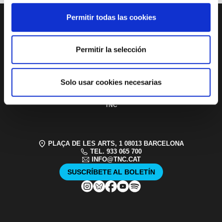
PAGE FOOTER
Permitir todas las cookies
Permitir la selección
SERVICIO
EDUCATIVO Y
SOCIAL
ACCESIBILIDAD
PATROCINIOS Y
Solo usar cookies necesarias
MECENAZGO
TRANSPARENCIA
SISTEMA INTERNO
DE ALERTAS DEL
TNC
PLAÇA DE LES ARTS, 1 08013 BARCELONA
TEL. 933 065 700
INFO@TNC.CAT
SUSCRÍBETE AL BOLETÍN