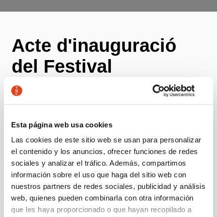
Acte d'inauguració
del Festival
Internacional de
Teatre Visual i de
Titelles de Barcelona
Esta página web usa cookies
Las cookies de este sitio web se usan para personalizar
25º Aniversario
el contenido y los anuncios, ofrecer funciones de redes
sociales y analizar el tráfico. Además, compartimos
Desde principios de siglo, los títeres han ido
información sobre el uso que haga del sitio web con
adquiriendo su aspecto tradicional de figura
nuestros partners de redes sociales, publicidad y análisis
humana reducida hasta transformarse en objetos,
web, quienes pueden combinarla con otra información
proyecciones o formas en movimiento. En la
que les haya proporcionado o que hayan recopilado a
actualidad, definimos el teatro de títeres como