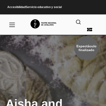
Pasar al contenido principal
Accesibilidad
Servicio educativo y social
Menú d
Espectáculo
finalizado
Aisha and