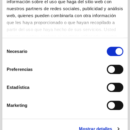
Abona’t ara al TNC! Venda d’entrades generals a partir
información sobre el uso que haga del sitio web con
de l'1 de juliol: 24,50 €
nuestros partners de redes sociales, publicidad y análisis
Información general
web, quienes pueden combinarla con otra información
1 h
que les haya proporcionado o que hayan recopilado a
A partir de 16 años
partir del uso que haya hecho de sus servicios. Usted
Horarios
acepta nuestras cookies si continúa utilizando nuestro
Horarios
sitio web.
Selección
Viernes y sábado a las 19 h
Necesario
de
Domingo a las 18 h
consentimiento
Género: Danza
Preferencias
1 h
A partir de 16 años
Edad recomendada
Estadística
A partir de 16 años
Marketing
Programa
Descargar
Mostrar detalles