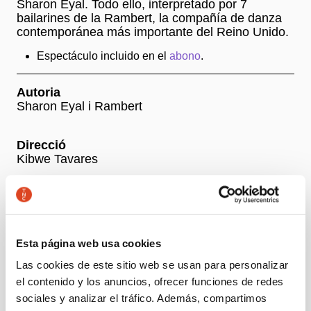
Sharon Eyal. Todo ello, interpretado por 7
bailarines de la Rambert, la compañía de danza
contemporánea más importante del Reino Unido.
Espectáculo incluido en el
abono
.
Autoria
Sharon Eyal i Rambert
Direcció
Kibwe Tavares
+ Ficha artística
Esta página web usa cookies
Precios
Las cookies de este sitio web se usan para personalizar
-50% Jóvenes, parados y personas con discapacidad:
el contenido y los anuncios, ofrecer funciones de redes
14,50 €
sociales y analizar el tráfico. Además, compartimos
Precio general: 29 €