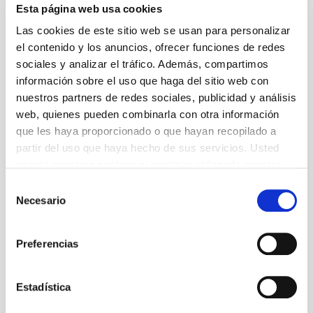
Dirección
Esta página web usa cookies
Teresa Urroz
Las cookies de este sitio web se usan para personalizar
el contenido y los anuncios, ofrecer funciones de redes
Adaptación teatral y dramaturgia
sociales y analizar el tráfico. Además, compartimos
Isabel Franc y Teresa Urroz
información sobre el uso que haga del sitio web con
nuestros partners de redes sociales, publicidad y análisis
Con
web, quienes pueden combinarla con otra información
Sílvia Sabaté, Roser Batalla, Susana Egea,
que les haya proporcionado o que hayan recopilado a
Blanca Pàmpols, Joan Bentallé i Mireia Tejero
partir del uso que haya hecho de sus servicios. Usted
acepta nuestras cookies si continúa utilizando nuestro
+ Ficha Artística
sitio web.
Selección
Necesario
de
consentimiento
Precios
Preferencias
De 11 € a 22 €
Información general
Teatro
Estadística
1 h 45 min
+16 años