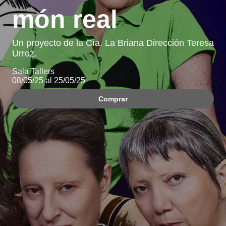
món real
Un proyecto de la Cía. La Briana Dirección Teresa
Urroz.
Sala Tallers
08/05/25 al 25/05/25
Comprar