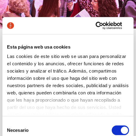
Esta página web usa cookies
Contratos suscritos
Las cookies de este sitio web se usan para personalizar
el contenido y los anuncios, ofrecer funciones de redes
sociales y analizar el tráfico. Además, compartimos
Contratos suscritos
información sobre el uso que haga del sitio web con
nuestros partners de redes sociales, publicidad y análisis
web, quienes pueden combinarla con otra información
que les haya proporcionado o que hayan recopilado a
Contratos suscritos
partir del uso que haya hecho de sus servicios. Usted
acepta nuestras cookies si continúa utilizando nuestro
sitio web.
Selección
Necesario
de
Actualización: Continua