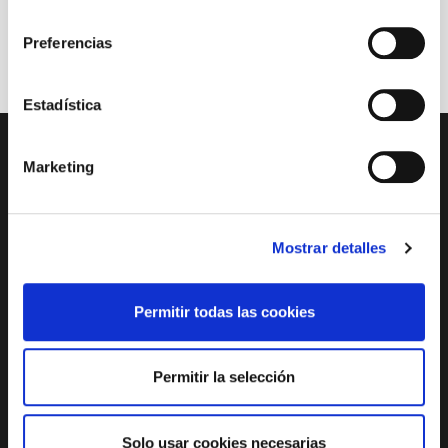
consentimiento
Preferencias
Estadística
PAGE FOOTER
Marketing
SERVICIO
EDUCATIVO Y
SOCIAL
ACCESIBILIDAD
Mostrar detalles
PATROCINIOS Y
MECENAZGO
TRANSPARENCIA
SISTEMA INTERNO
DE ALERTAS DEL
Permitir todas las cookies
TNC
Permitir la selección
PLAÇA DE LES ARTS, 1 08013 BARCELONA
TEL. 933 065 700
INFO@TNC.CAT
Solo usar cookies necesarias