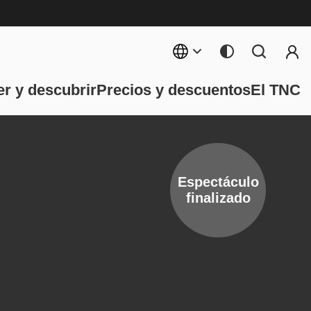
Menú 
ncipal
r y descubrir
Precios y descuentos
El TNC
Espectáculo
finalizado