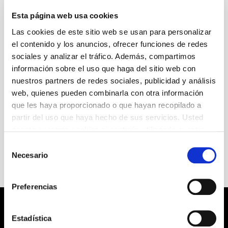
la Sala Gran, dirigido por Rafel Duran, está
marcado conscientemente por el panorama actual
Esta página web usa cookies
y nos sitúa sin complejos en un contexto de
Las cookies de este sitio web se usan para personalizar
recesión económica.
el contenido y los anuncios, ofrecer funciones de redes
sociales y analizar el tráfico. Además, compartimos
Autoría
información sobre el uso que haga del sitio web con
William Shakespeare
nuestros partners de redes sociales, publicidad y análisis
web, quienes pueden combinarla con otra información
+ Ficha artística
que les haya proporcionado o que hayan recopilado a
partir del uso que haya hecho de sus servicios. Usted
acepta nuestras cookies si continúa utilizando nuestro
sitio web.
Selección
Necesario
de
consentimiento
Preferencias
Estadística