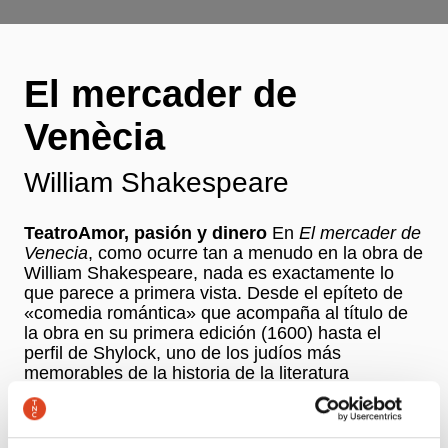
El mercader de
Venècia
William Shakespeare
TeatroAmor, pasión y dinero
En
El mercader de
Venecia
, como ocurre tan a menudo en la obra de
William Shakespeare, nada es exactamente lo
que parece a primera vista. Desde el epíteto de
«comedia romántica» que acompaña al título de
la obra en su primera edición (1600) hasta el
perfil de Shylock, uno de los judíos más
memorables de la historia de la literatura
dramática, todo es tan complejo y relativo que
nos priva de refugiarnos en etiquetas y
esquematismos. El montaje que se podrá ver en