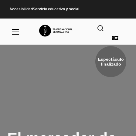
Pasar al contenido principal
Accesibilidad
Servicio educativo y social
Menú d
Espectáculo
finalizado