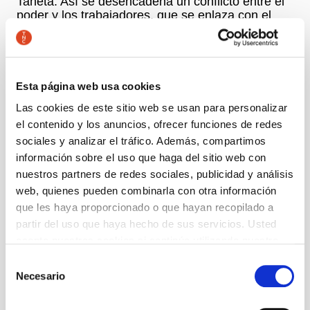
Taneta. Así se desencadena un conflicto entre el
poder y los trabajadores, que se enlaza con el
triángulo amoroso formado por Taneta, Francesc
y En Pólvora. Estrenada en 1893, en medio de
un clima de enfrentamiento social,
En Pólvora
inaugura la etapa culminante de la dramaturgia
de Àngel Guimerà. El autor escribió que, con
En
Esta página web usa cookies
Pólvora
, había querido crear una obra
Las cookies de este sitio web se usan para personalizar
«completamente a la moderna», y es por ello que
el contenido y los anuncios, ofrecer funciones de redes
decide prescindir del verso y evitar el
costumbrismo de sus primeras obras en prosa.
sociales y analizar el tráfico. Además, compartimos
Efectivamente, el autor hará un salto hacia la
información sobre el uso que haga del sitio web con
modernidad a la vez que apuesta por el realismo:
nuestros partners de redes sociales, publicidad y análisis
En Pólvora
es un drama social, que anticipa
web, quienes pueden combinarla con otra información
conflictos y temas que encontraremos en obras
que les haya proporcionado o que hayan recopilado a
posteriores como
Maria Rosa
,
La festa del blat
o
Terra baixa
, y que se constituye como una de las
partir del uso que haya hecho de sus servicios. Usted
primeras obras que hablan del mundo obrero
acepta nuestras cookies si continúa utilizando nuestro
industrial.
sitio web.
Selección
Necesario
de
Autoría
consentimiento
Àngel Guimerà