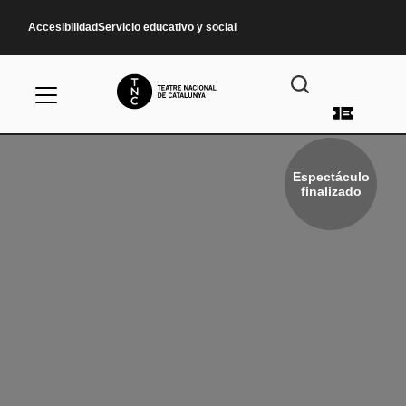
Pasar al contenido principal
Accesibilidad
Servicio educativo y social
Menú d
Espectáculo
finalizado