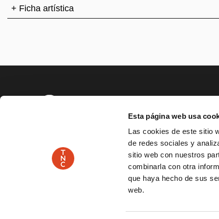
+ Ficha artística
PAGE FOO
Esta página web usa cook
SERVICIO EDUCATIVO Y SOCIAL
ACCESIBILID
Las cookies de este sitio 
de redes sociales y analiz
PLAÇA DE LES ARTS, 1 08013 BARCELONA
TEL.
sitio web con nuestros par
combinarla con otra inform
que haya hecho de sus serv
PATROCINADOR
web.