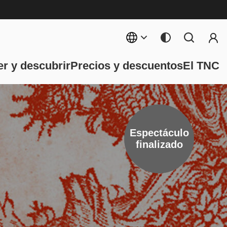
Menú 
ncipal
r y descubrir
Precios y descuentos
El TNC
Espectáculo
finalizado