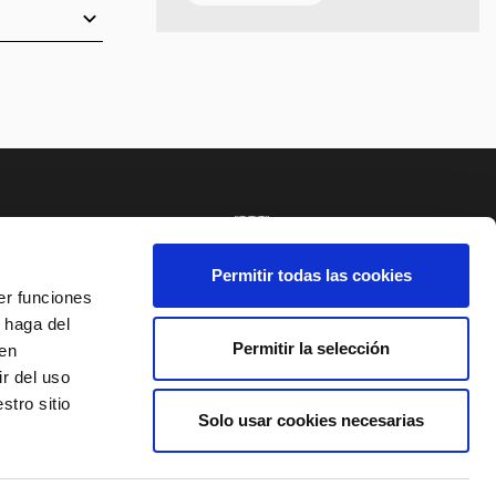
NCIA
SISTEMA INTERNO DE ALERTAS DEL TNC
Permitir todas las cookies
er funciones
 haga del
E AL BOLETÍN
Permitir la selección
den
r del uso
stro sitio
Solo usar cookies necesarias
ORES