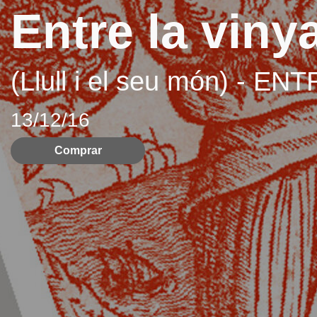
Entre la vinya
(Llull i el seu món) -
13/12/16
Comprar