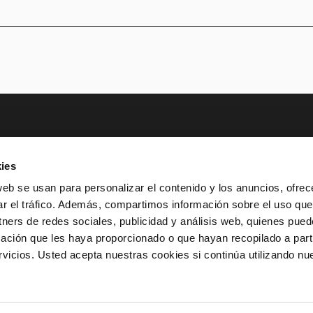
TER
ies
AD
PATROCINIOS Y MECENAZGO
TRANSPARE
web se usan para personalizar el contenido y los anuncios, ofrec
ar el tráfico. Además, compartimos información sobre el uso que
SUSCRÍBET
 933 065 700
INFO@TNC.CAT
tners de redes sociales, publicidad y análisis web, quienes pue
ación que les haya proporcionado o que hayan recopilado a parti
icios. Usted acepta nuestras cookies si continúa utilizando nue
PROTECTORES
BENEFACT