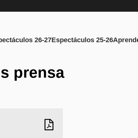
Navegación pri
pectáculos 26-27
Espectáculos 25-26
Aprende
es prensa
)