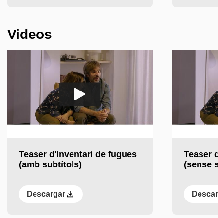
Anterior
Següent
Videos
Reproducir el vídeo
Reproducir el
Teaser d'Inventari de fugues
Teaser d
(amb subtítols)
(sense s
Descargar
Descar