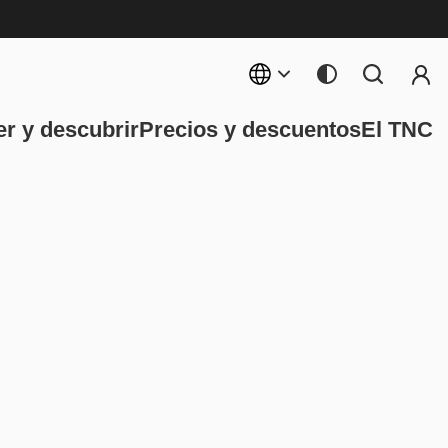
Menú 
ncipal
r y descubrir
Precios y descuentos
El TNC