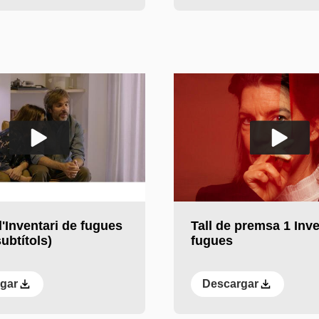
 vídeo
Reproducir el vídeo
'Inventari de fugues
Tall de premsa 1 Inve
ubtítols)
fugues
gar
Descargar