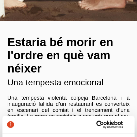
Estaria bé morir en
l'ordre en què vam
néixer
Una tempesta emocional
Una tempesta violenta colpeja Barcelona i la
inauguració fallida d’un restaurant es converteix
en escenari del comiat i el trencament d’una
família. La mare es resisteix a assumir que el seu
home se n’hagi anat amb una altra. I el fill, que
migra aquesta mateixa nit cap a Amèrica,
s’acomiada de la seva parella, que es nega a