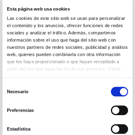
creure que un amor tan jove pugui morir tan
Esta página web usa cookies
ràpidament.
Las cookies de este sitio web se usan para personalizar
L’autor croat Ivor Martinić construeix una
el contenido y los anuncios, ofrecer funciones de redes
dramatúrgia en què el conflicte no esclata sinó
que es filtra en els gestos mínims, en diàlegs
sociales y analizar el tráfico. Además, compartimos
continguts i decisions que arriben massa tard.
información sobre el uso que haga del sitio web con
L’aclamat director argentí Guillermo Cacace,
nuestros partners de redes sociales, publicidad y análisis
reconegut per la seva singularitat a Amèrica i a
web, quienes pueden combinarla con otra información
Europa, signa una posada en escena que
que les haya proporcionado o que hayan recopilado a
accentua aquesta tensió i una alta càrrega
emocional.
partir del uso que haya hecho de sus servicios. Usted
acepta nuestras cookies si continúa utilizando nuestro
+ Text del director
sitio web.
Selección
Necesario
de
consentimiento
Autoria
Preferencias
Ivor Martinić
Estadística
Traducció