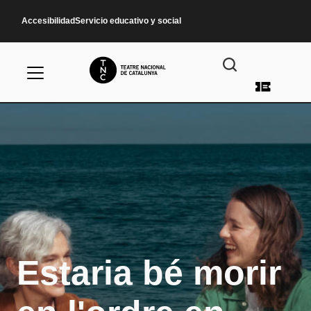
Pasar al contenido principal
Accesibilidad
Servicio educativo y social
Menú d
Estaria bé morir