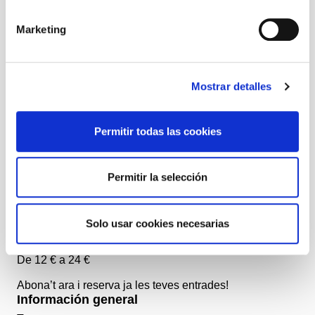
Pau Sanchis i Ferrer
Marketing
Direcció
Guillermo Cacace
Mostrar detalles
Amb
Permitir todas las cookies
Daniela Brown, Montse Esteve, Maria Hernández
Giralt, Josep Julien, Joan Marmaneu
Permitir la selección
+ Fitxa artística
Solo usar cookies necesarias
Precios
De 12 € a 24 €
Abona’t ara i reserva ja les teves entrades!
Información general