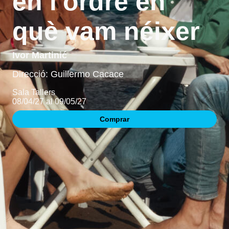
en l'ordre en
què vam néixer
Ivor Martinić
Direcció: Guillermo Cacace
Sala Tallers
08/04/27 al 09/05/27
Comprar