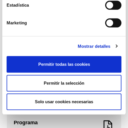
Horarios
Estadística
Horarios
Viernes y sábado a las 19 h Domingo a las 18 h
Marketing
Concierto escenificado
1 h 35 min
Mostrar detalles
+ 14 años
Espectáculo incluido en el abono.
Edad recomendada
Permitir todas las cookies
+ 14 años
Permitir la selección
Programa
Descargar
Solo usar cookies necesarias
Programa