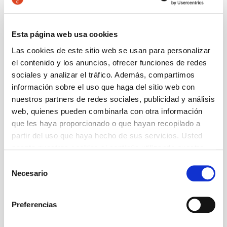
Direcció musical
Marc Díaz
Esta página web usa cookies
Amb
Marcel Borràs, Carlota Grau, David Muñiz, Àlex
Las cookies de este sitio web se usan para personalizar
Serrano
el contenido y los anuncios, ofrecer funciones de redes
sociales y analizar el tráfico. Además, compartimos
información sobre el uso que haga del sitio web con
+ Ficha artística
nuestros partners de redes sociales, publicidad y análisis
web, quienes pueden combinarla con otra información
que les haya proporcionado o que hayan recopilado a
Precios
partir del uso que haya hecho de sus servicios. Usted
-50% Jóvenes, parados y personas con discapacidad:
acepta nuestras cookies si continúa utilizando nuestro
13 €
sitio web.
-25% Grupos, +65 y social: 19,50 €
Selección
-15% Compra antes del estreno: 22 €
Necesario
de
Precio general: 26 €
consentimiento
Información general
Concierto escenificado
Preferencias
1 h 35 min
+ 14 años