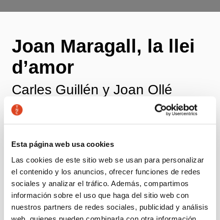
Joan Maragall, la llei
d’amor
Carles Guillén y Joan Ollé
Teatro y Poesía Un recorrido por la obra del
gran poeta catalán
Esta página web usa cookies
Autoría
Carles Guillén i Joan Ollé
Las cookies de este sitio web se usan para personalizar
el contenido y los anuncios, ofrecer funciones de redes
sociales y analizar el tráfico. Además, compartimos
+ Ficha artística
información sobre el uso que haga del sitio web con
nuestros partners de redes sociales, publicidad y análisis
web, quienes pueden combinarla con otra información