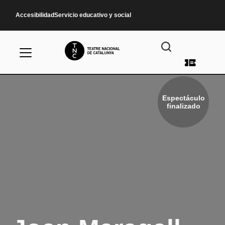
Pasar al contenido principal
Accesibilidad
Servicio educativo y social
Menú d
Espectáculo
finalizado