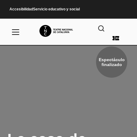
Pasar al contenido principal
Accesibilidad
Servicio educativo y social
Menú d
Espectáculo
finalizado