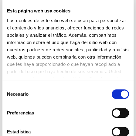
Alba decide llevar el luto más riguroso después
de haber enviudado por segunda vez. Sus cinco
Esta página web usa cookies
hijas, víctimas de la rigidez de la madre, se ven
encadenadas a la casa familiar, cerrada a cal y
Las cookies de este sitio web se usan para personalizar
canto por la sombra de la muerte e invadida por
el contenido y los anuncios, ofrecer funciones de redes
el hombre que llevará la desgracia a la casa de la
sociales y analizar el tráfico. Además, compartimos
familia. Un drama rural sobre cómo los valores
información sobre el uso que haga del sitio web con
sociales y el fanatismo son capaces de sofocar
nuestros partners de redes sociales, publicidad y análisis
las ansias de libertad y las raíces del deseo.
Espectáculo en castellano.
web, quienes pueden combinarla con otra información
que les haya proporcionado o que hayan recopilado a
partir del uso que haya hecho de sus servicios. Usted
Autoría
Federico García Lorca
acepta nuestras cookies si continúa utilizando nuestro
sitio web.
Selección
Necesario
de
+ Ficha artística
consentimiento
Preferencias
Estadística