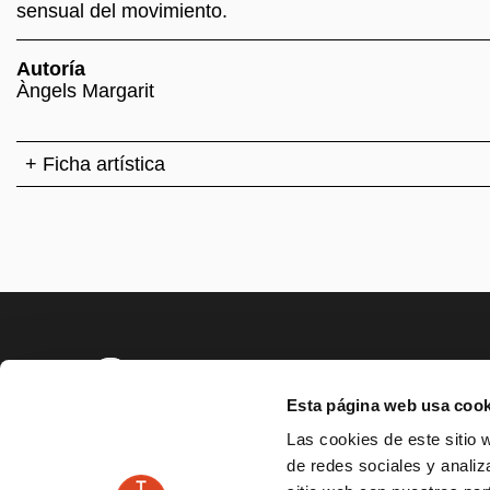
sensual del movimiento.
Autoría
Àngels Margarit
+ Ficha artística
PAGE FOO
Esta página web usa cook
SERVICIO EDUCATIVO Y SOCIAL
ACCESIBILID
Las cookies de este sitio 
de redes sociales y analiz
PLAÇA DE LES ARTS, 1 08013 BARCELONA
TEL.