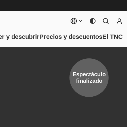
Menú 
ncipal
r y descubrir
Precios y descuentos
El TNC
Espectáculo
finalizado