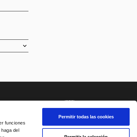
NCIA
SISTEMA INTERNO DE ALERTAS DEL TNC
Permitir todas las cookies
er funciones
 haga del
E AL BOLETÍN
Permitir la selección