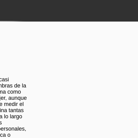
casi
mbras de la
toma como
jer, aunque
e medir el
ina tantas
 lo largo
s
personales,
ica o