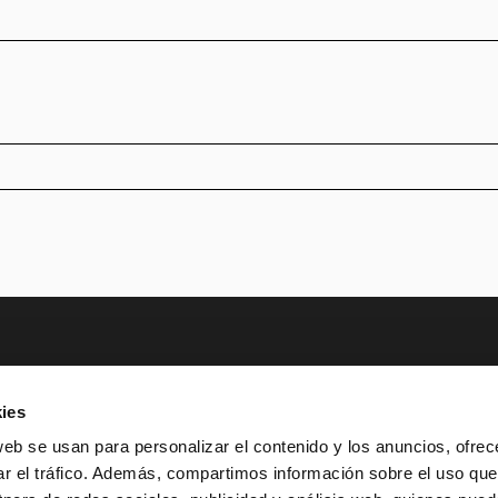
TER
ies
AD
PATROCINIOS Y MECENAZGO
TRANSPARE
web se usan para personalizar el contenido y los anuncios, ofrec
ar el tráfico. Además, compartimos información sobre el uso que
SUSCRÍBET
 933 065 700
INFO@TNC.CAT