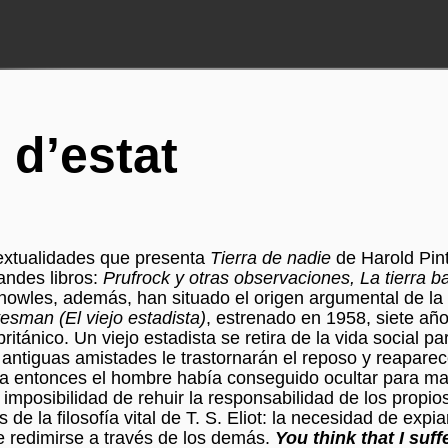
d’estat
textualidades que presenta
Tierra de nadie
de Harold Pint
randes libros:
Prufrock y otras observaciones, La tierra b
owles, además, han situado el origen argumental de la
esman (El viejo estadista)
, estrenado en 1958, siete año
itánico. Un viejo estadista se retira de la vida social pa
s antiguas amistades le trastornarán el reposo y reapare
ta entonces el hombre había conseguido ocultar para m
imposibilidad de rehuir la responsabilidad de los propios
de la filosofía vital de T. S. Eliot: la necesidad de expi
e redimirse a través de los demás.
You think that I suff