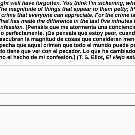
ht well have forgotten. You think I’m sickening, whe
The magnitude of things that appear to them petty; It
 crime that everyone can appreciate. For the crime is 
 What has made the difference in the last five minutes 
nfession.
[Pensáis que me atormenta una concienci
do perfectamente. ¡Os pensáis que estoy peor, cuan
descubran la magnitud de cosas que consideran men
pecha que aquel crimen que todo el mundo puede pe
ado tiene que ver con el pecador. Lo que ha cambiad
o el hecho de mi confesión.] (T. S. Eliot,
El viejo es