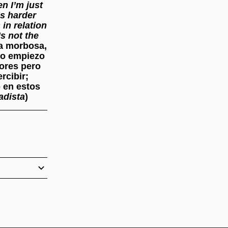
n I’m just
’s harder
in relation
Is not the
a morbosa,
do empiezo
ores pero
rcibir;
o en estos
tadista
)