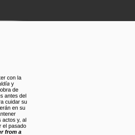
er con la
aldía
y
 obra de
s antes del
ra cuidar su
cerán en su
antener
 actos y, al
ar el pasado
er from a