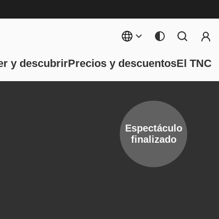
Menú 
ncipal
r y descubrir
Precios y descuentos
El TNC
Espectáculo
finalizado