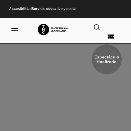
Pasar al contenido principal
Accesibilidad
Servicio educativo y social
Menú d
Espectáculo
finalizado