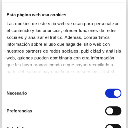
casa he empezado a sentir la fuerza, la grandeza
del drama; éste, despertándome, me dominaba, y
al final ha conseguido ganarme. Nunca había
Esta página web usa cookies
entrado en el teatro catalán una ventada de
verdad tan fuerte.»Francesc Rierola: fragmento
Las cookies de este sitio web se usan para personalizar
de su Dietario.
el contenido y los anuncios, ofrecer funciones de redes
sociales y analizar el tráfico. Además, compartimos
Autoría
información sobre el uso que haga del sitio web con
Àngel Guimerà
nuestros partners de redes sociales, publicidad y análisis
web, quienes pueden combinarla con otra información
que les haya proporcionado o que hayan recopilado a
+ Ficha artística
partir del uso que haya hecho de sus servicios. Usted
acepta nuestras cookies si continúa utilizando nuestro
sitio web.
Selección
Información general
Necesario
de
1 h 45 min (espectáculo sin entreacto)
consentimiento
A partir de 14 años
Edad recomendada
Preferencias
A partir de 14 años