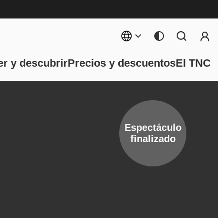
Menú 
ncipal
r y descubrir
Precios y descuentos
El TNC
Espectáculo
finalizado