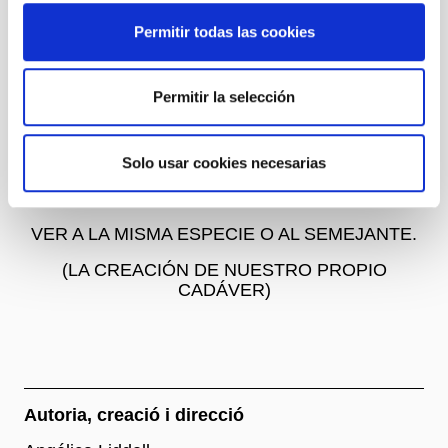
Permitir todas las cookies
26/06/27
TODO LO QUE SE HACE PEDAZOS ES UNA
FLOR (LA LOCURA)
Permitir la selección
27/06/27
Solo usar cookies necesarias
AUTOPSIA. VER CON TUS PROPIOS OJOS.
VER A LA MISMA ESPECIE O AL SEMEJANTE.
(LA CREACIÓN DE NUESTRO PROPIO
CADÁVER)
Autoria, creació i direcció