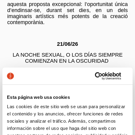
aquesta proposta excepcional: l’oportunitat única
d’endinsar-se, durant set dies, en un dels
imaginaris artístics més potents de la creació
contemporània.
21/06/26
LA NOCHE SEXUAL, O LOS DÍAS SIEMPRE
COMIENZAN EN LA OSCURIDAD
(BIOLOGÍA. EL CRUCE DE LAS ESPECIES)
22/06/27
Esta página web usa cookies
UN GIRO COMPLETO DE LA TIERRA (23 horas,
Las cookies de este sitio web se usan para personalizar
56 minutos y 4 segundos)
el contenido y los anuncios, ofrecer funciones de redes
MI LIBRO DE LA ALMOHADA (UNIVERSO)
sociales y analizar el tráfico. Además, compartimos
información sobre el uso que haga del sitio web con