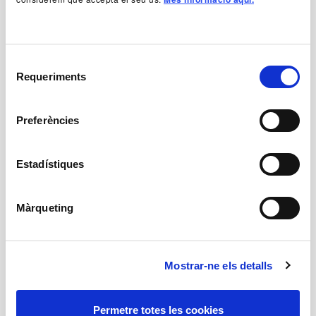
23/06/27
LA BELLEZA NO ESTÁ HECHA PARA QUIEN
NO SUFRE LO SUFICIENTE
Selecció
Requeriments
de
(LA CREACIÓN DIVINA O LA TRISTEZA)
consentiment
Preferències
24/06/27
LA MUERTE DE LOS POETAS.
Estadístiques
NECESITAMOS GENIOS Y NO IMBÉCILES,
DICE HENRY MILLER (EL ARTE)
Màrqueting
25/06/27
Mostrar-ne els detalls
“LITTLE BOY”. HASTA EL DÍA DE NUESTRA
MUERTE SOMOS INFINITOS (LA GUERRA)
Permetre totes les cookies