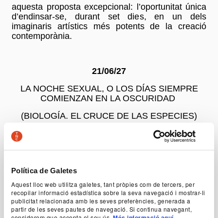
aquesta proposta excepcional: l’oportunitat única
d’endinsar-se, durant set dies, en un dels
imaginaris artístics més potents de la creació
contemporània.
21/06/27
LA NOCHE SEXUAL, O LOS DÍAS SIEMPRE
COMIENZAN EN LA OSCURIDAD
(BIOLOGÍA. EL CRUCE DE LAS ESPECIES)
22/06/27
UN GIRO COMPLETO DE LA TIERRA (23 horas,
Política de Galetes
56 minutos y 4 segundos)
Aquest lloc web utilitza galetes, tant pròpies com de tercers, per
recopilar informació estadística sobre la seva navegació i mostrar-li
MI LIBRO DE LA ALMOHADA (UNIVERSO)
publicitat relacionada amb les seves preferències, generada a
partir de les seves pautes de navegació. Si continua navegant,
considerem que accepta el seu ús.
Més informació aquí.