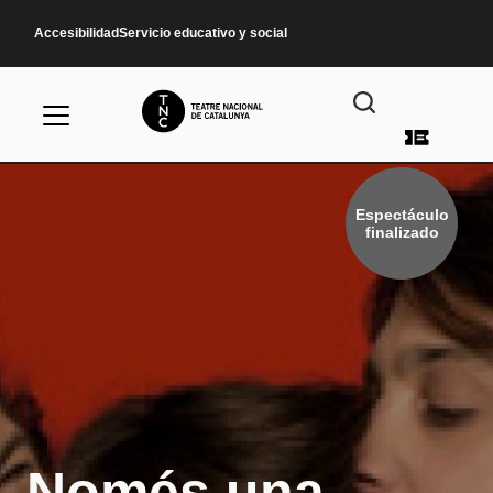
Pasar al contenido principal
Accesibilidad
Servicio educativo y social
Menú d
Espectáculo
finalizado
Només una