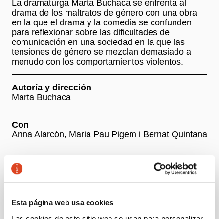
La dramaturga Marta Buchaca se enfrenta al
drama de los maltratos de género con una obra
en la que el drama y la comedia se confunden
para reflexionar sobre las dificultades de
comunicación en una sociedad en la que las
tensiones de género se mezclan demasiado a
menudo con los comportamientos violentos.
Autoría y dirección
Marta Buchaca
Con
Anna Alarcón, Maria Pau Pigem i Bernat Quintana
+ Ficha artística
Precios
Esta página web usa cookies
-50% Jóvenes, parados y personas con discapacidad:
Las cookies de este sitio web se usan para personalizar