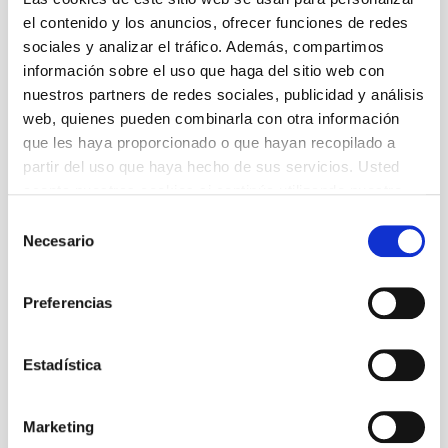
12 €
el contenido y los anuncios, ofrecer funciones de redes
Precio general: 24 €
sociales y analizar el tráfico. Además, compartimos
Abona’t ara al TNC! Venda d’entrades generals a partir
de l'1 de juliol: 20 €
información sobre el uso que haga del sitio web con
Información general
nuestros partners de redes sociales, publicidad y análisis
1 h 30 min
web, quienes pueden combinarla con otra información
A partir de 14 años
que les haya proporcionado o que hayan recopilado a
Horarios
partir del uso que haya hecho de sus servicios. Usted
Miércoles a las 19 h
acepta nuestras cookies si continúa utilizando nuestro
De jueves a sábado a las 20 h
sitio web.
Domingo a las 18 h
Selección
1 h 30 min
Necesario
de
consentimiento
A partir de 14 años
Edad recomendada
Preferencias
A partir de 14 años
Programa
Estadística
Descargar
Marketing