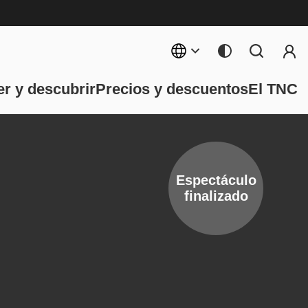
Menú 
ncipal
r y descubrir
Precios y descuentos
El TNC
Espectáculo
finalizado