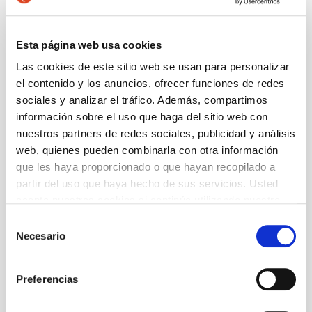
Glotón) y Joan Dropo (Joan Holgazán). Cada uno
de ellos esconde una enseñanza moral y lo hace
mediante la sorpresa y la diversión: Sis Joans es
una obra que entretendrá a pequeños y a
Esta página web usa cookies
grandes. Con
Sis Joans
, Riba creó un texto
Las cookies de este sitio web se usan para personalizar
clásico para la literatura catalana infantil, muy
el contenido y los anuncios, ofrecer funciones de redes
cercano a la literatura infantil europea de la
época. Y ahora, en el TNC, los niños y las niñas
sociales y analizar el tráfico. Además, compartimos
de hoy podrán disfrutar de un espectáculo de
información sobre el uso que haga del sitio web con
marionetas de primera calidad, dirigido por Marc
nuestros partners de redes sociales, publicidad y análisis
Hervàs y Solà, que pone todo su talento al
web, quienes pueden combinarla con otra información
servicio del entretenimiento, respectando, eso sí,
que les haya proporcionado o que hayan recopilado a
los relatos de Carles Riba.
partir del uso que haya hecho de sus servicios. Usted
acepta nuestras cookies si continúa utilizando nuestro
Autoría
sitio web.
Carles Riba
Selección
Necesario
de
consentimiento
+ Ficha artística
Preferencias