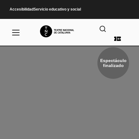
Pasar al contenido principal
Accesibilidad
Servicio educativo y social
Menú d
Espectáculo
finalizado