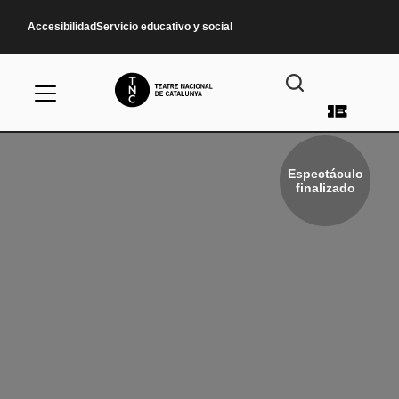
Pasar al contenido principal
Accesibilidad
Servicio educativo y social
Menú d
Espectáculo
finalizado