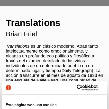
Translations
Brian Friel
Translations
es un clásico moderno. Atrae tanto
intelectualmente como emocionalmente, y
alcanza un profundo eco político y filosófico a
través del examen detallado de las vidas
individuales de un determinado pueblo en un
determinado lugar y tiempo.(Daily Telegraph) La
acción transcurre en el mes de agosto de 1833 en
una escuela de Baile Beag, una comunidad de
County Donegal de habla irlandesa. En un campo
cercano se ha instalado un destacamento de los
Royal Engineers para llevar a cabo una
inspección. Para realizar la cartografía, los
topónimos locales gaélicos han de ser registrados
Esta página web usa cookies