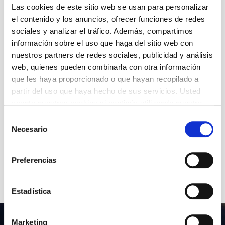
y traducidos al inglés. Brian Friel, autor de
Las cookies de este sitio web se usan para personalizar
Dancing at Lughnasa, examina en
Tranlations
las
el contenido y los anuncios, ofrecer funciones de redes
consecuencias de esta situación en las vidas de
una pequeña comunidad en crisis, a través de la
sociales y analizar el tráfico. Además, compartimos
historia de amor entre Yoland, el soldado inglés, y
información sobre el uso que haga del sitio web con
Máire, una mujer irlandesa.
nuestros partners de redes sociales, publicidad y análisis
web, quienes pueden combinarla con otra información
Autoría
que les haya proporcionado o que hayan recopilado a
Brian Friel
partir del uso que haya hecho de sus servicios. Usted
acepta nuestras cookies si continúa utilizando nuestro
sitio web.
Selección
+ Ficha artística
Necesario
de
consentimiento
Preferencias
Estadística
Marketing