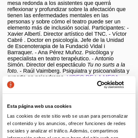
mesa redonda a los asistentes que querrá
reflexionar y profundizar sobre la afectación que
tienen las enfermedades mentales en las
personas y sobre cómo el teatro puede ser un
elemento más de inclusión social. Participantes: -
Xavier Albertí. Director artístico del TNC. - Víctor
Cabré . Doctor en psicología. Jefe de la Unidad
de Escenoterapia de la Fundació Vidal i
Barraquer. - Ana Pérez Muñoz. Psicóloga y
especialista en teatro terapéutico. - Antonio
Simón. Director del espectáculo
Tu no surts a la
foto.
- Raúl Vaimberg. Psiquiatra y psicoanalista y
experto en psicodrama.
VIDEO DE LA MESA
REDONDA
COLOQUIO CON VIRGINIA RANGEL - SALA
TALLERS. 18/02/2016
Esta página web usa cookies
El coloquio sobre
Tu no surts a la foto
contará con
Las cookies de este sitio web se usan para personalizar
la presencia de
Virginia Rangel
, de la Unidad de
Psicoterapia del Hospital de Sant Pau,
Enric
el contenido y los anuncios, ofrecer funciones de redes
Nolla
, autor de la obra,
Antonio-Simón
, director
sociales y analizar el tráfico. Además, compartimos
del espectáculo y el equipo artístico. Virginia