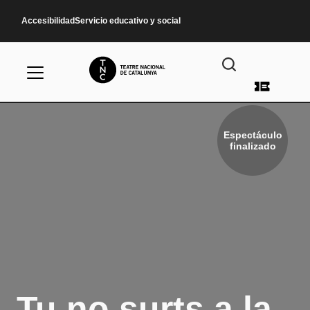
Pasar al contenido principal
Accesibilidad
Servicio educativo y social
Menú d
Espectáculo
finalizado
Tu no surts a la