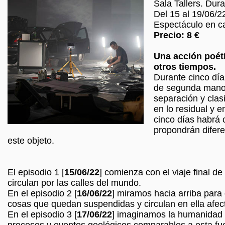
Sala Tallers. Dura
Del 15 al 19/06/2
Espectáculo en c
Precio: 8 €
Una acción poét
otros tiempos.
Durante cinco dí
de segunda mano 
separación y clas
en lo residual y e
cinco días habrá 
propondrán difere
este objeto.
El episodio 1 [
15/06/22
] comienza con el viaje final d
circulan por las calles del mundo.
En el episodio 2 [
16/06/22
] miramos hacia arriba para
cosas que quedan suspendidas y circulan en ella afec
En el episodio 3 [
17/06/22
] imaginamos la humanidad 