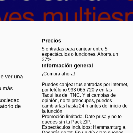
Precios
5 entradas para canjear entre 5
espectáculos o funciones. Ahorra un
37%.
Información general
¡Compra ahora!
ue ver una
Puedes canjear tus entradas por internet,
to más
por teléfono 933 065 720 y en las
Taquillas del TNC. Y si cambias de
Sociedad
opinión, no te preocupes, puedes
atorio de
cambiarlas hasta 24 h antes del inicio de
la función.
Promoción limitada. Date prisa y no te
quedes sin tu Pack ZIP.
Espectáculos incluidos: Hammamturgia,
Després de tot, En un día claro puedes