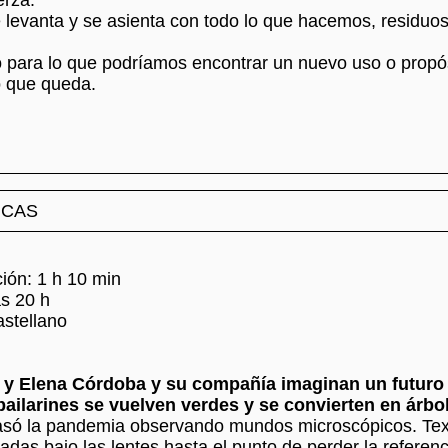
erza.
e levanta y se asienta con todo lo que hacemos, residuo
.
 para lo que podríamos encontrar un nuevo uso o propós
o que queda.
ICAS
ción: 1 h 10 min
as 20 h
astellano
 y Elena Córdoba y su compañía imaginan un futuro 
ailarines se vuelven verdes y se convierten en árbo
só la pandemia observando mundos microscópicos. Tex
das bajo las lentes hasta el punto de perder la referenc