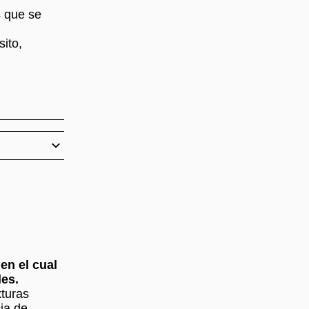
s que se
ito,
en el cual
les.
turas
ia de