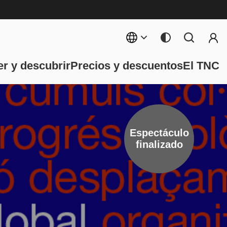
Menú 
ncipal
r y descubrir
Precios y descuentos
El TNC
Espectáculo
finalizado