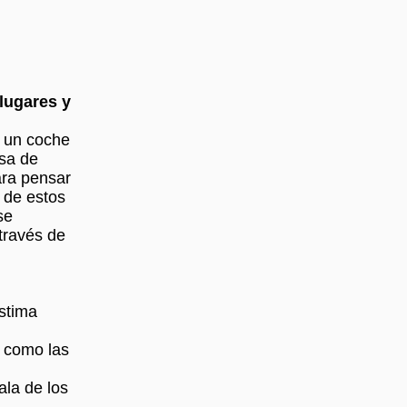
lugares y
n un coche
sa de
ara pensar
o de estos
se
través de
estima
y como las
la de los