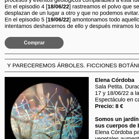
procesos y eventos geológicos comparables a esta fu
En el episodio 4 [
18/06/22
] rastreamos el polvo que s
desplazan de un lugar a otro y que no podemos evitar
En el episodio 5 [
19/06/22
] amontonamos todo aquello
intentamos deshacernos de ello y después miramos l
Comprar
Y PARECEREMOS ÁRBOLES. FICCIONES BOTÁN
Elena Córdoba
Sala Petita. Dura
17 y 18/06/22 a l
Espectáculo en c
Precio: 8 €
Somos un jardín
sus cuerpos de b
Elena Córdoba pa
vegetales aumenta