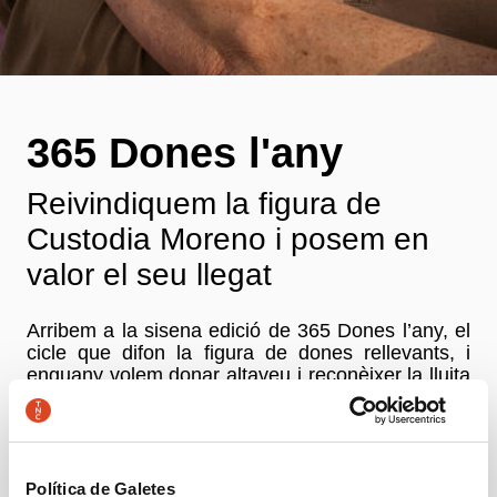
365 Dones l'any
Reivindiquem la figura de
Custodia Moreno i posem en
valor el seu llegat
Arribem a la sisena edició de 365 Dones l’any, el
cicle que difon la figura de dones rellevants, i
enguany volem donar altaveu i reconèixer la lluita
de Custodia Moreno, activista barcelonina i veu
essencial de les lluites veïnals i feministes de la
ciutat.
La seva trajectòria, marcada per la defensa del
Política de Galetes