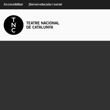
Vés al contingut
Accessibilitat
Servei educatiu i social