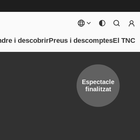
Menú 
rincipal
dre i descobrir
Preus i descomptes
El TNC
Espectacle
finalitzat