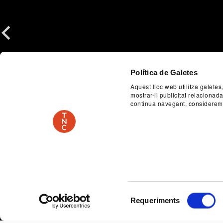
Previous
Política de Galetes
Aquest lloc web utilitza galetes
mostrar-li publicitat relaciona
continua navegant, considerem
Selecció
Requeriments
de
consentiment