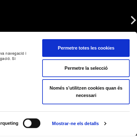
Nex
Permetre totes les cookies
seva navegació i
gació. Si
Permetre la selecció
Només s’utilitzen cookies quan és
necessari
rqueting
Mostrar-ne els detalls