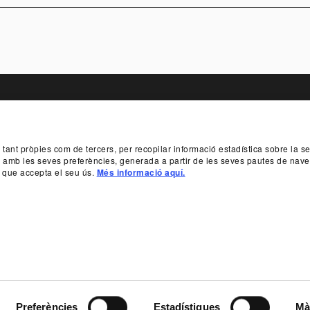
TER
, tant pròpies com de tercers, per recopilar informació estadística sobre la 
T
PATROCINIS I MECENATGE
TRANSPARÈ
da amb les seves preferències, generada a partir de les seves pautes de nave
 que accepta el seu ús.
Més informació aquí.
SUBSCRIU-T
 933 065 700
INFO@TNC.CAT
PROTECTORS
BENEFACT
Política de galetes
Declaració d'accessibilitat
Mapa web
Preferències
Estadístiques
Mà