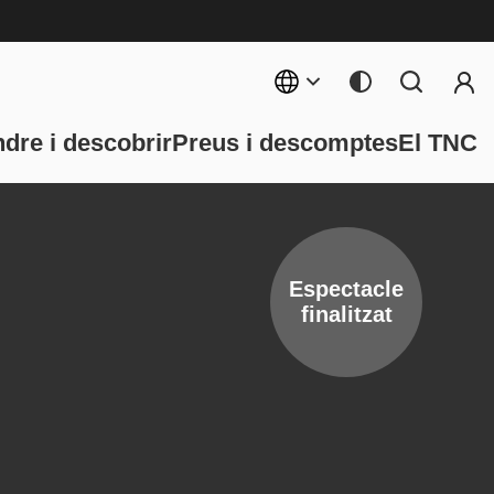
Menú 
rincipal
dre i descobrir
Preus i descomptes
El TNC
Espectacle
finalitzat