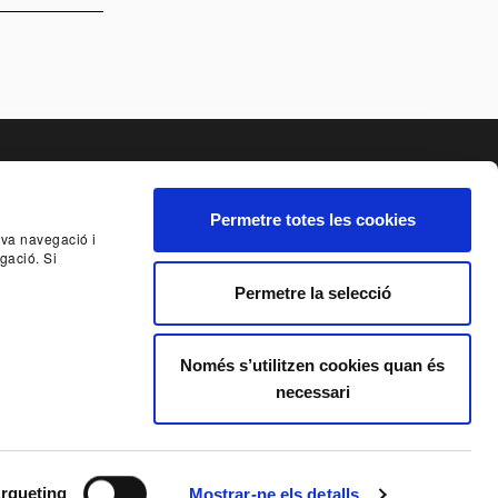
Permetre totes les cookies
seva navegació i
NCIA
SISTEMA INTERN D'ALERTES DEL TNC
gació. Si
Permetre la selecció
E AL BUTLLETÍ
Només s’utilitzen cookies quan és
necessari
ORS
Condicions generals de contractació
rqueting
Mostrar-ne els detalls