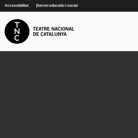
Vés al contingut
Accessibilitat
Servei educatiu i social