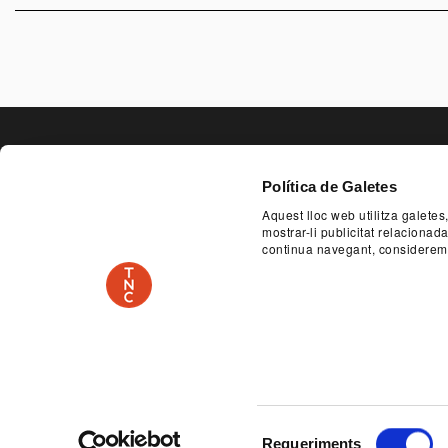
PAGE FOO
Política de Galetes
Aquest lloc web utilitza galetes
SERVEI EDUCATIU I SOCIAL
ACCESSIBILITA
mostrar-li publicitat relaciona
continua navegant, considerem
PLAÇA DE LES ARTS, 1 08013 BARCELONA
TEL.
PATROCINADOR
Avís legal
Política de privadesa
Selecció
Requeriments