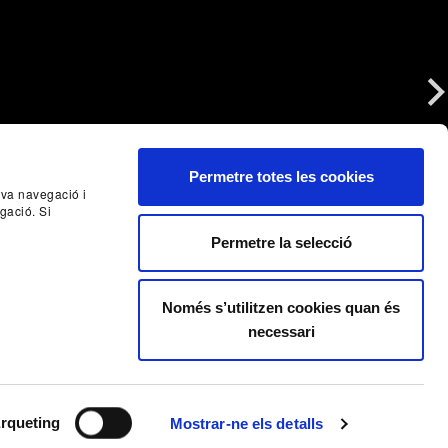
Nex
Permetre totes les cookies
seva navegació i
gació. Si
Permetre la selecció
Només s’utilitzen cookies quan és
necessari
rqueting
Mostrar-ne els detalls