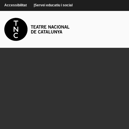
Vés al contingut
Accessibilitat
Servei educatiu i social