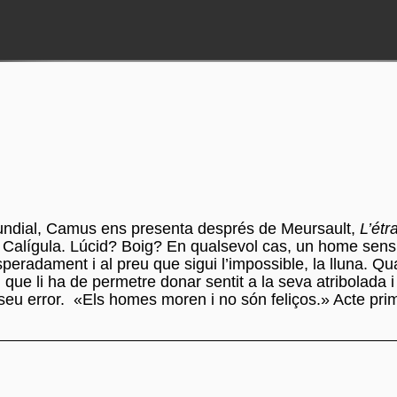
undial, Camus ens presenta després de Meursault,
L’étr
a: Calígula. Lúcid? Boig? En qualsevol cas, un home sens
eradament i al preu que sigui l’impossible, la lluna. Qu
u que li ha de permetre donar sentit a la seva atribolada 
 seu error. «Els homes moren i no són feliços.» Acte pr