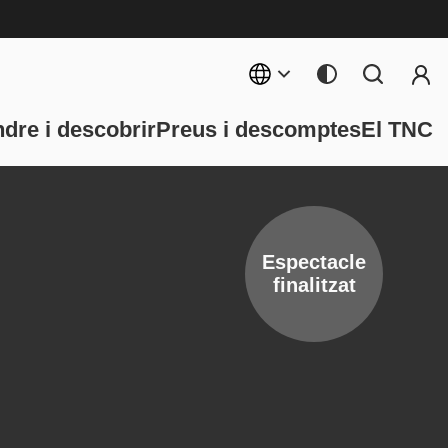
Menú 
rincipal
dre i descobrir
Preus i descomptes
El TNC
Espectacle
finalitzat