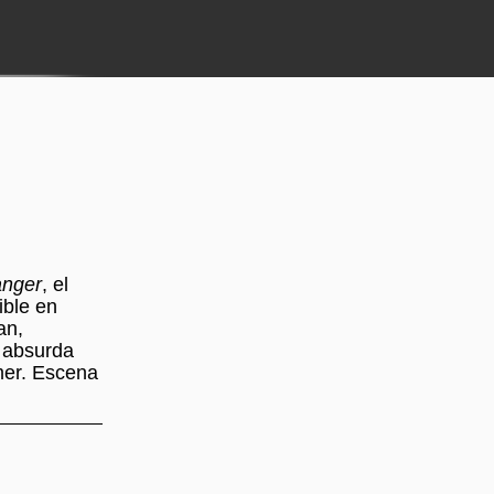
anger
, el
ible en
an,
i absurda
imer. Escena