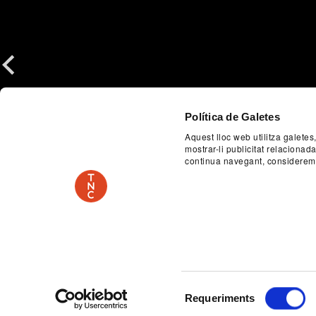
Previous
Política de Galetes
Aquest lloc web utilitza galetes
mostrar-li publicitat relaciona
continua navegant, considerem
Selecció
Requeriments
de