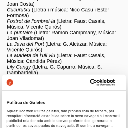
Joan Costa)
Cucurutxu
(Lletra i música: Nico Casu i Ester
Formosa)
Foxtrot de l’ombrel·la
(Lletra: Faust Casals,
Música: Vicente Quirós)
La puntaire
(Lletra: Ramon Campmany, Música:
Joan Viladomat)
La Java del Port
(Lletra: G. Alcázar, Música:
Vicente Quirós)
La Marieta de l’ull viu
(Lletra: Faust Casals,
Música: Cándida Pérez)
Lily Cangy
(Lletra: G. Capurro, Música: S.
Gambardella)
Bammenella
(Lletra i música: Raffaele Viviani)
‘A cura ‘e mamma
(Lletra: G. Cinquegrana,
Música: P. De Gregorio)
El papissot
(Lletra: J. Misterio, A. R. Berdiel i J.M.
Pla) i
Ciucculatina mia
(Lletra: Pisano, Música:
Política de Galetes
Cioffi)
Aquest lloc web utilitza galetes, tant pròpies com de tercers, per
Variazioni per due guitarristi
(A partir de temes de
recopilar informació estadística sobre la seva navegació i mostrar-li
G. Rossini)
publicitat relacionada amb les seves preferències, generada a
Nicolás
(Lletra: A. G. Miranda, Música: Jaime
partir de les seves pautes de navegació. Si continua navegant,