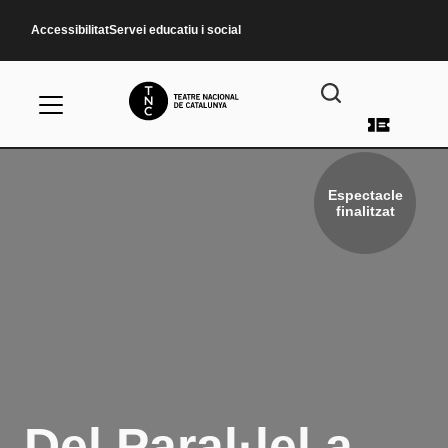
Vés al contingut
Accessibilitat
Servei educatiu i social
Menú d
Espectacle
finalitzat
Del Paral·lel a