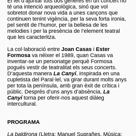
El fet d’ajuntar tots dos gèneres en un concert no
té una intenció arqueològica, sinó que vol
sobretot donar nova vida a unes cançons que
continuen tenint vigència, per la seva forta ironia,
pel sentit de l’humor, per la bellesa de les
melodies i per la presència de l’element teatral
que les caracteritza.
La col·laboració entre
Joan Casas
i
Ester
Formosa
va néixer el 1989, quan Casas va
inventar-se un personatge perquè Formosa
pogués vestir de teatralitat els seus concerts.
D’aquesta manera
La Canyí
, inspirada en una
cupletista del Paral·lel, va girar durant molts anys
per tota la península, amb gran èxit de crítica i
públic. Després d’uns anys d’absència,
La
Canyí
torna per oferir-nos aquest diàleg
intercultural.
PROGRAMA
La baldirona
(Lletra: Manuel Sugrañes, Música: