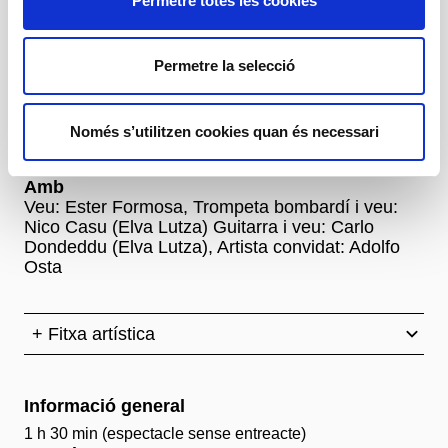
Permetre totes les cookies
Autoria
Permetre la selecció
Ester Formosa i Elvira Lutza
Direcció i dramatúrgia
Joan Casas
Només s’utilitzen cookies quan és necessari
Amb
Veu: Ester Formosa, Trompeta bombardí i veu:
Nico Casu (Elva Lutza) Guitarra i veu: Carlo
Dondeddu (Elva Lutza), Artista convidat: Adolfo
Osta
+ Fitxa artística
Informació general
1 h 30 min (espectacle sense entreacte)