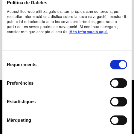
Política de Galetes
Autoria
Daniele Finzi Pasca
Aquest lloc web utilitza galetes, tant pròpies com de tercers, per
recopilar informació estadística sobre la seva navegació i mostrar-li
publicitat relacionada amb les seves preferències, generada a
partir de les seves pautes de navegació. Si continua navegant,
+ Fitxa artística
considerem que accepta el seu ús.
Més informació aquí.
Selecció
Requeriments
de
consentiment
Preferències
Estadístiques
Màrqueting