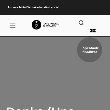
Vés al contingut
Accessibilitat
Servei educatiu i social
Menú d
Espectacle
finalitzat