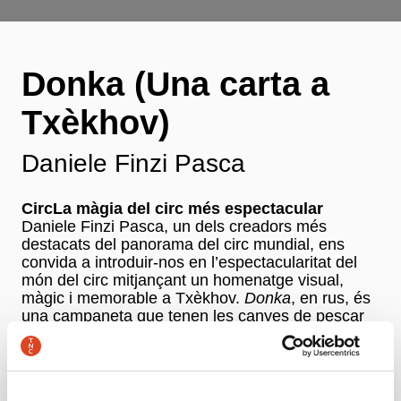
Donka (Una carta a
Txèkhov)
Daniele Finzi Pasca
CircLa màgia del circ més espectacular
Daniele Finzi Pasca, un dels creadors més
destacats del panorama del circ mundial, ens
convida a introduir-nos en l’espectacularitat del
món del circ mitjançant un homenatge visual,
màgic i memorable a Txèkhov.
Donka
, en rus, és
una campaneta que tenen les canyes de pescar
per avisar si un peix ha mossegat l’ham.
L’escriptor rus acostumava a relaxar-se i a
inspirar-se tot pescant.