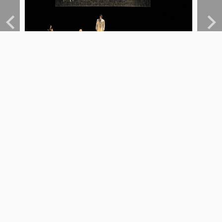
Previous
Next
PAGE FOOTER
SERVEI EDUCATIU I
SOCIAL
ACCESSIBILITAT
PATROCINIS I
MECENATGE
TRANSPARÈNCIA
SISTEMA INTERN
D'ALERTES DEL
TNC