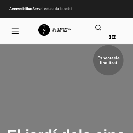
Vés al contingut
Accessibilitat
Servei educatiu i social
Menú d
Espectacle
finalitzat