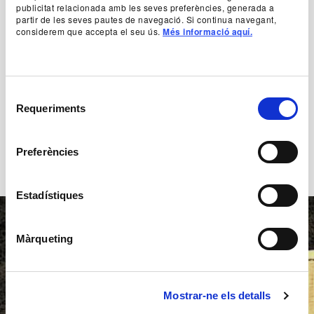
publicitat relacionada amb les seves preferències, generada a
partir de les seves pautes de navegació. Si continua navegant,
Autoria
considerem que accepta el seu ús.
Més informació aquí.
A partir de textos de Salvador Espriu
+ Fitxa artística
Selecció
Requeriments
de
consentiment
Preferències
Estadístiques
Màrqueting
Mostrar-ne els detalls