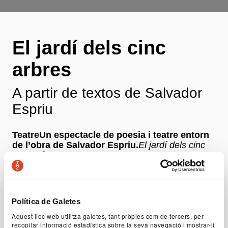
El jardí dels cinc
arbres
A partir de textos de Salvador
Espriu
TeatreUn espectacle de poesia i teatre entorn
de l’obra de Salvador Espriu.
El jardí dels cinc
arbres
és un homenatge a Salvador Espriu a les
portes del vinticinquè aniversari de la seva mort,
un autèntic geni del llenguatge i una de les grans
figures de la literatura catalana del segle XX.
Joan Ollé ha fet una adaptació escènica de textos
Política de Galetes
narratius i poètics d’Espriu, deixant de banda la
seva producció teatral.
Aquest lloc web utilitza galetes, tant pròpies com de tercers, per
recopilar informació estadística sobre la seva navegació i mostrar-li