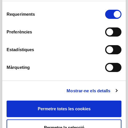
espai de reflexió i d’experimentació col·lectiva.
Selecció
Després de la seva participació al
Barcelona
Requeriments
de
Calling Beirut
i al
Barcelona Calling l'Orient Mitjà
,
consentiment
la companyia torna al TNC en col·laboració amb
el Grec per desenvolupar un treball comunitari a
Preferències
la ciutat de Barcelona. Un intercanvi artístic en
què l’experiència compartida i la mirada social
esdevindran el motor de l’espectacle.
Estadístiques
+ Text de l'autoria
Màrqueting
Autoria
Zoukak
Mostrar-ne els detalls
Permetre totes les cookies
+ Fitxa artística
Permetre la selecció