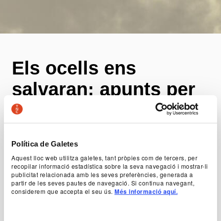
Els ocells ens
salvaran: apunts per
a una etapa itinerant
Beirut - Barcelona: un projecte
Política de Galetes
comunitari
Aquest lloc web utilitza galetes, tant pròpies com de tercers, per
recopilar informació estadística sobre la seva navegació i mostrar-li
Zoukak és un col·lectiu teatral amb seu a Beirut,
publicitat relacionada amb les seves preferències, generada a
partir de les seves pautes de navegació. Si continua navegant,
que entén la creació escènica com una pràctica
considerem que accepta el seu ús.
Més informació aquí.
inseparable del compromís social. El seu treball
es mou entre la performance, la recerca i la
intervenció comunitària, convertint el teatre en un