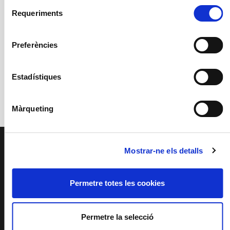
Selecció
© Luz Soria
Requeriments
de
consentiment
Descarregar
Preferències
Estadístiques
Anterior
Següent
Màrqueting
PAGE FOOTER
Mostrar-ne els detalls
SERVEI EDUCATIU I
Permetre totes les cookies
SOCIAL
ACCESSIBILITAT
PATROCINIS I
MECENATGE
TRANSPARÈNCIA
SISTEMA INTERN
Permetre la selecció
D'ALERTES DEL
TNC