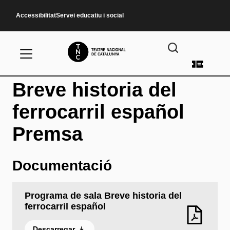
Vés al contingut
Accessibilitat
Servei educatiu i social
Menú d
Breve historia del
ferrocarril español
Premsa
Documentació
Programa de sala Breve historia del
ferrocarril español
Descarregar