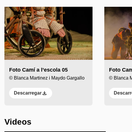
Foto Camí a l’escola 05
Foto Camí
© Blanca Martinez i Maydo Gargallo
© Blanca M
Descarregar
Descarr
Anterior
Següent
Videos