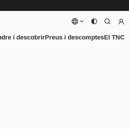
Menú 
rincipal
dre i descobrir
Preus i descomptes
El TNC