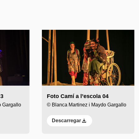
03
Foto Camí a l’escola 04
o Gargallo
© Blanca Martinez i Maydo Gargallo
Descarregar