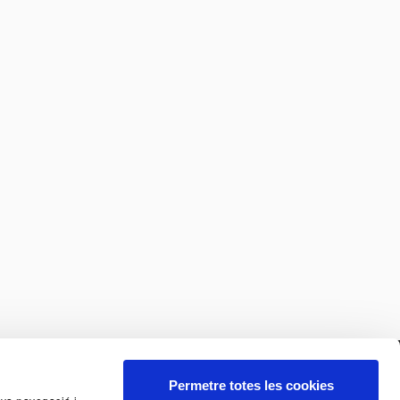
Permetre totes les cookies