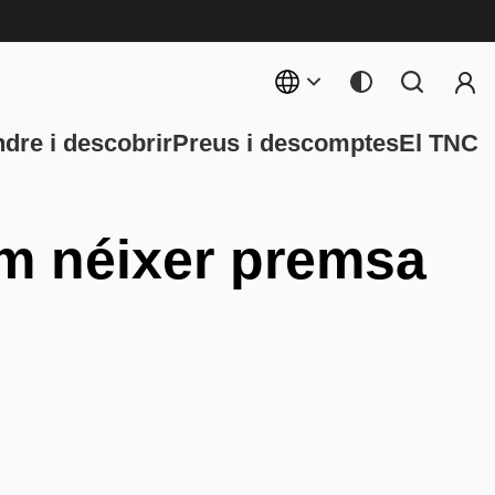
Menú 
rincipal
dre i descobrir
Preus i descomptes
El TNC
am néixer premsa