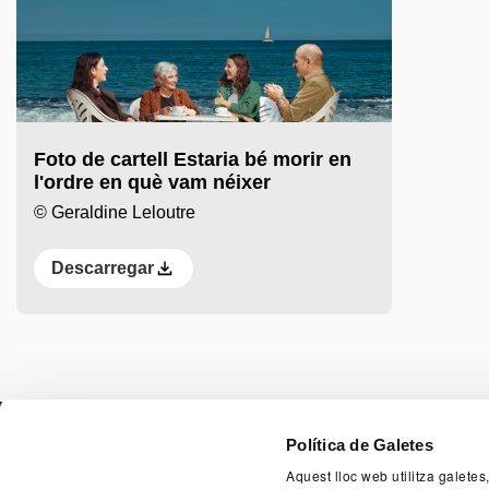
Foto de cartell Estaria bé morir en
l'ordre en què vam néixer
© Geraldine Leloutre
Descarregar
PAGE FOO
Política de Galetes
Aquest lloc web utilitza galetes