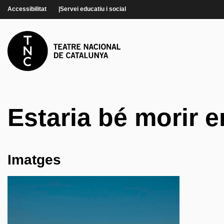
Vés al contingut
Accessibilitat
Servei educatiu i social
Estaria bé morir 
Imatges