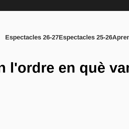
Navegación p
Espectacles 26-27
Espectacles 25-26
Apren
en l'ordre en què v