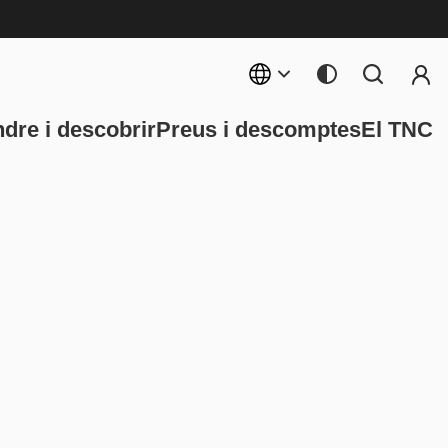
Menú 
rincipal
dre i descobrir
Preus i descomptes
El TNC