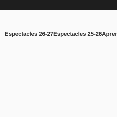
Navegación p
Espectacles 26-27
Espectacles 25-26
Apren