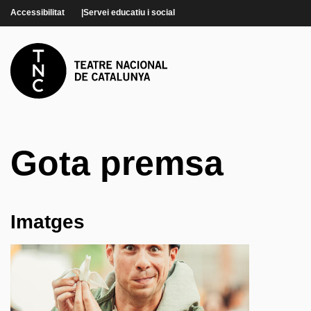
Vés al contingut
Accessibilitat
Servei educatiu i social
Gota premsa
Imatges