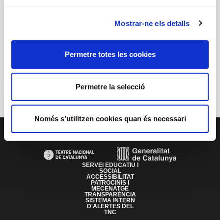
Descarregar
Mostrar-ne els detalls
Permetre totes les cookies
Anterior
Següent
Permetre la selecció
Només s’utilitzen cookies quan és necessari
PAGE FOOTER
SERVEI EDUCATIU I
SOCIAL
ACCESSIBILITAT
PATROCINIS I
MECENATGE
TRANSPARÈNCIA
SISTEMA INTERN
D'ALERTES DEL
TNC