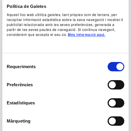
Política de Galetes
Aquest lloc web utilitza galetes, tant pròpies com de tercers, per
recopilar informació estadística sobre la seva navegació i mostrar-li
Anterior
Següent
publicitat relacionada amb les seves preferències, generada a
partir de les seves pautes de navegació. Si continua navegant,
Videos
considerem que accepta el seu ús.
Més informació aquí.
Selecció
Requeriments
de
consentiment
Preferències
Estadístiques
Reprodueix el vídeo
Rep
Màrqueting
Preroll de La Pedra de Fusta