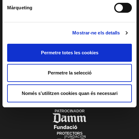
SERVEI EDUCATIU I
SOCIAL
Màrqueting
ACCESSIBILITAT
PATROCINIS I
MECENATGE
TRANSPARÈNCIA
SISTEMA INTERN
D'ALERTES DEL
TNC
Mostrar-ne els detalls
Permetre totes les cookies
PLAÇA DE LES ARTS, 1 08013 BARCELONA
TEL. 933 065 700
INFO@TNC.CAT
Permetre la selecció
SUBSCRIU-TE AL BUTLLETÍ
Només s’utilitzen cookies quan és necessari
PATROCINADOR
PROTECTORS