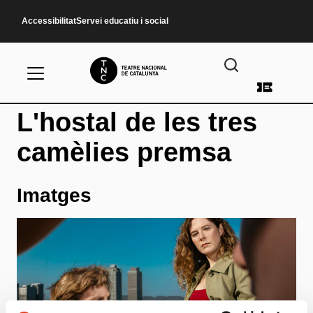
Vés al contingut
Accessibilitat
Servei educatiu i social
Menú d
L'hostal de les tres
camèlies premsa
Imatges