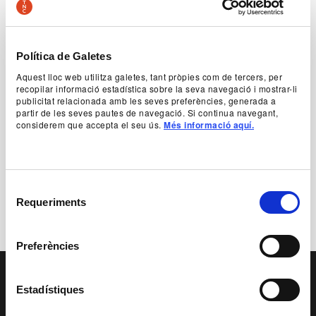
Política de Galetes
Aquest lloc web utilitza galetes, tant pròpies com de tercers, per
recopilar informació estadística sobre la seva navegació i mostrar-li
Foto de cartell L'hostal de les tres
publicitat relacionada amb les seves preferències, generada a
camèlies
partir de les seves pautes de navegació. Si continua navegant,
considerem que accepta el seu ús.
Més informació aquí.
© Geraldine Leloutre
Descarregar
Selecció
Requeriments
de
consentiment
Preferències
PAGE FOOTER
Estadístiques